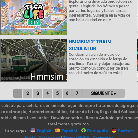
Explorar una divertida ciudad con su
gente. Elegir de los héroes y pasar
por varios lugares y hacer tareas
interesantes. Sumerja en la vida de
una bella ciudad en este ..
HMMSIM 2: TRAIN
SIMULATOR
Conducir un tren de metro de
estación en estación a lo largo de
una línea. Tomar y dejar pasajeros.
Siento como un conductor de tren
real del metro de seúl en este j..
1
2
3
4
5
6
7
SIGUIENTE »
calidad para celulares en un solo lugar. Siempre tratamos de agregar 
de estrategia, Herramientas útiles, Editor de fotos, Seguridad Aplica
roid o dispositivos tablet. Downloadpark su tienda Android gratis se a
totalmente gratuitas.
Languages
English
Español
Português
Deutsch