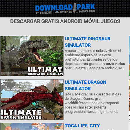
DESCARGAR GRATIS ANDROID MÓVIL JUEGOS
ULTIMATE DINOSAUR
SIMULATOR
Ayudar a un dino a sobrevivir en el
ambiente áspero de la tierra
prehistórica. Esconderse de los
depredadores grandes y caza varios
orar. En este juego para android se..
ULTIMATE DRAGON
SIMULATOR
jefes. Mejorar sus características
de dragon. Game: gran
worlddifferent tipos de dragons5
bossescharacter potente
progressioninteresting misiones
TOCA LIFE: CITY