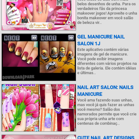
belos desenhos de unha. Para os
verdadeiros fãs da princesa
makeover jogos! Aproveite o unha
bonita makeover em você salão
de beleza vir..
GEL MANICURE NAIL
SALON 1J
Este aplicativo contém várias
imagens de gel de manicure.
Você pode exibir imagens
diferentes com vários projetos na
lista de galeria. Ele contém idéias
e últimas..
NAIL ART SALON: NAILS
MANICURE
Você ama fazendo suas unhas,
mas você já quis fazer as unhas
você mesmo? Salão dos
namorados permite que você crie
sua própria unha arte com
centenas de combinaç..
CUTE NAIL ART DESIGNS