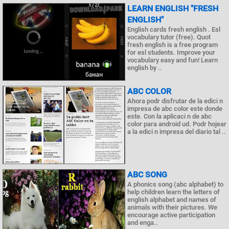
LEARN ENGLISH "FRESH
ENGLISH"
English cards fresh english . Esl
vocabulary tutor (free). Quot
fresh english is a free program
for esl students. Improve your
vocabulary easy and fun! Learn
english by ..
ABC COLOR
Ahora podr disfrutar de la edici n
impresa de abc color este donde
este. Con la aplicaci n de abc
color para android ud. Podr hojear
a la edici n impresa del diario tal ..
ABC SONG
A phonics song (abc alphabet) to
help children learn the letters of
english alphabet and names of
animals with their pictures. We
encourage active participation
and enga..