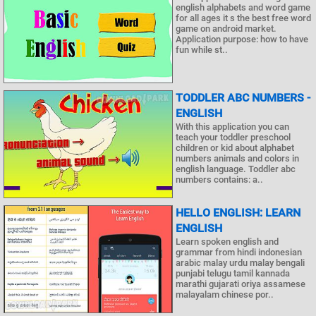
english alphabets and word game
for all ages it s the best free word
game on android market.
Application purpose: how to have
fun while st..
TODDLER ABC NUMBERS -
ENGLISH
With this application you can
teach your toddler preschool
children or kid about alphabet
numbers animals and colors in
english language. Toddler abc
numbers contains: a..
HELLO ENGLISH: LEARN
ENGLISH
Learn spoken english and
grammar from hindi indonesian
arabic malay urdu malay bengali
punjabi telugu tamil kannada
marathi gujarati oriya assamese
malayalam chinese por..