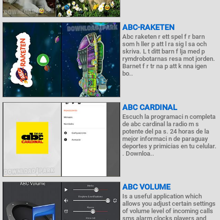
ABC-RAKETEN
Abc raketen r ett spel f r barn
som h ller p att l ra sig l sa och
skriva. L t ditt barn f lja med p
rymdrobotarnas resa mot jorden.
Barnet f r tr na p att k nna igen
bo..
ABC CARDINAL
Escuch la programaci n completa
de abc cardinal la radio m s
potente del pa s. 24 horas de la
mejor informaci n de paraguay
deportes y primicias en tu celular.
. Downloa..
ABC VOLUME
Is a useful application which
allows you adjust certain settings
of volume level of incoming calls
sms alarm clocks players and