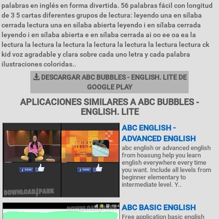
palabras en inglés en forma divertida. 56 palabras fácil con longitud
de 3 5 cartas diferentes grupos de lectura: leyendo una en sílaba
cerrada lectura una en sílaba abierta leyendo i en sílaba cerrada
leyendo i en sílaba abierta e en sílaba cerrada ai oo ee oa ea la
lectura la lectura la lectura la lectura la lectura la lectura lectura ck
kid voz agradable y clara sobre cada uno letra y cada palabra
ilustraciones coloridas..
DESCARGAR ABC BUBBLES - ENGLISH. LITE DE
GOOGLE PLAY
APLICACIONES SIMILARES A ABC BUBBLES -
ENGLISH. LITE
ABC ENGLISH -
ADVANCED ENGLISH
abc english or advanced english
from hoasung help you learn
english everywhere every time
you want. Include all levels from
beginner elementary to
intermediate level. Y..
ABC BASIC ENGLISH
Free application basic english