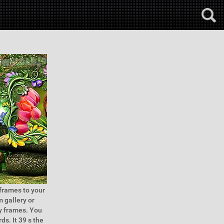
frames to your
m gallery or
y frames. You
s. It 39 s the