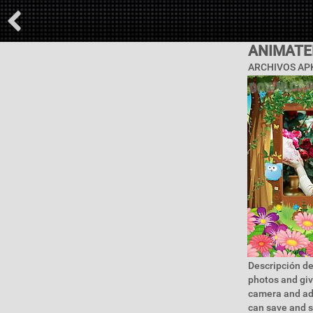
ANIMATE
ARCHIVOS APK
Descripción de
photos and give
camera and adj
can save and s