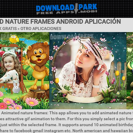
D NATURE FRAMES ANDROID APLICACIÓN
 GRATIS » OTRO APLICACIONES
 Animated nature frames: This app allows you to add animated nature 
s attractive gif animation to them. For this you simply select a pic fro
ust within the selected frame. It supports around 10 animated birthda
hare to facebook gmail instagram etc. North american and hawaiian bird