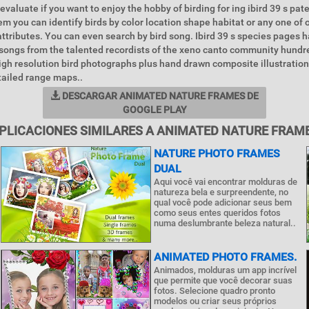
evaluate if you want to enjoy the hobby of birding for ing ibird 39 s pa
m you can identify birds by color location shape habitat or any one of 
 attributes. You can even search by bird song. Ibird 39 s species pages
rd songs from the talented recordists of the xeno canto community hundr
igh resolution bird photographs plus hand drawn composite illustrations
tailed range maps..
DESCARGAR ANIMATED NATURE FRAMES DE
GOOGLE PLAY
PLICACIONES SIMILARES A ANIMATED NATURE FRAM
NATURE PHOTO FRAMES
DUAL
Aqui você vai encontrar molduras de
natureza bela e surpreendente, no
qual você pode adicionar seus bem
como seus entes queridos fotos
numa deslumbrante beleza natural..
ANIMATED PHOTO FRAMES.
Animados, molduras um app incrível
que permite que você decorar suas
fotos. Selecione quadro pronto
modelos ou criar seus próprios