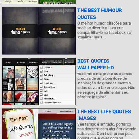
THE BEST HUMOUR
QUOTES
O melhor humor citações para
você se divertir a taxa que
compartilhá-lo no facebook irá
atualizar mais...
BEST QUOTES
WALLPAPER HD
você me sinto preso ou apenas
precisa de uma boa dose de
inspiração de grandes mentes
estas devem fazer o truque. Não
se esqueça de alimentar seu
cérebro inspirad..
THE BEST LIFE QUOTES
IMAGES
Seu tempo é limitado, portanto
näo desperdicem alguém vivendo
outra vida. Don t ser preso pelo
dogma que é viver com os