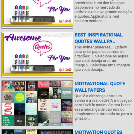
provérbios é um dos top apps
disponíveis no mercado do
android exclusivo grande coleção
e quotes.Applications real
incluem centena..
BEST INSPIRATIONAL
QUOTES WALLPA..
sms twitter pinterest... Etchow
para criar papel de parede de
citações: 1. Selecione as aspas
que você deseja criar um
image.2. Selecione uma imagem
que você deseja..
MOTIVATIONAL QUOTE
WALLPAPERS
Qual é a diferença entre um
sonho e a realidade? A motivação
para fazê-lo assim! Se seu fazer
essa mudança de carreira ou
simplesmente tornando-se para o
ginásio ..
MOTIVATION QUOTES