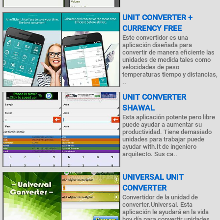
UNIT CONVERTER +
CURRENCY FREE
Este convertidor es una
aplicación diseñada para
convertir de manera eficiente las
unidades de medida tales como
velocidades de peso
temperaturas tiempo y distancias,
..
UNIT CONVERTER
SHAWAL
Esta aplicación potente pero libre
puede ayudar a aumentar su
productividad. Tiene demasiado
unidades para trabajar puede
ayudar with.It de ingeniero
arquitecto. Sus ca..
UNIVERSAL UNIT
CONVERTER
Convertidor de la unidad de
converter.Universal. Esta
aplicación le ayudará en la vida
hoy día para convertir unidades