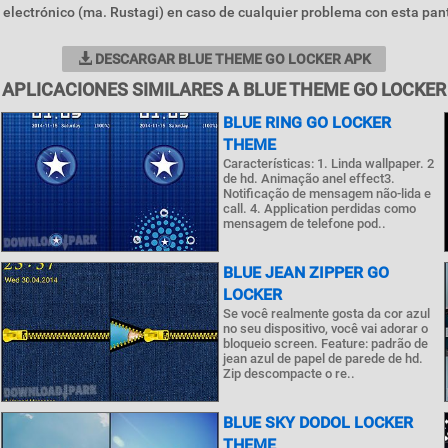
 electrónico (ma. Rustagi) en caso de cualquier problema con esta pan
DESCARGAR BLUE THEME GO LOCKER APK
APLICACIONES SIMILARES A BLUE THEME GO LOCKER
BLUE RING GO LOCKER
THEME
Características: 1. Linda wallpaper. 2
de hd. Animação anel effect3.
Notificação de mensagem não-lida e
call. 4. Application perdidas como
mensagem de telefone pod..
BLUE JEAN ZIPPER GO
LOCKER
Se você realmente gosta da cor azul
no seu dispositivo, você vai adorar o
bloqueio screen. Feature: padrão de
jean azul de papel de parede de hd.
Zip descompacte o re..
BLUE SKY DODOL LOCKER
THEME