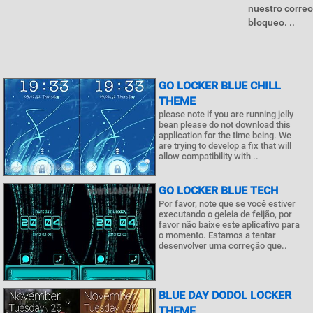
nuestro correo
bloqueo. ..
GO LOCKER BLUE CHILL
THEME
please note if you are running jelly
bean please do not download this
application for the time being. We
are trying to develop a fix that will
allow compatibility with ..
GO LOCKER BLUE TECH
Por favor, note que se você estiver
executando o geleia de feijão, por
favor não baixe este aplicativo para
o momento. Estamos a tentar
desenvolver uma correção que..
BLUE DAY DODOL LOCKER
THEME