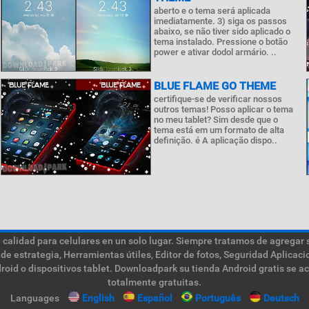
aberto e o tema será aplicada
imediatamente. 3) siga os passos
abaixo, se não tiver sido aplicado o
tema instalado. Pressione o botão
power e ativar dodol armário. ..
BLUE FLAME GO THEME
certifique-se de verificar nossos
outros temas! Posso aplicar o tema
no meu tablet? Sim desde que o
tema está em um formato de alta
definição. é A aplicação dispo..
calidad para celulares en un solo lugar. Siempre tratamos de agregar 
de estrategia, Herramientas útiles, Editor de fotos, Seguridad Aplica
roid o dispositivos tablet. Downloadpark su tienda Android gratis se a
totalmente gratuitas.
Languages
English
Español
Português
Deutsch