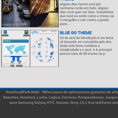
Alguns dias fazem azul por
nenhuma razão em tudo. Alguns
dias você quer ser blue. Sometimes
que você se sente como a chuva cai
o mergulho e cair contra a janela
pane...
BLUE GO THEME
Vá de azul de introdução é um tema
vá lançador ex concebido pelo dev.
Seda este tema combina a
simplicidade e o azul. é A principal
possui mais de 80 ícones na p..
DownloadPark.Mobi - Miles nuevo de aplicaciones gratuitas de alta 
Deportes, Aventura, Lucha, Lógica, Carreras, Rompecabezas, Juegos 
para Samsung Galaxy, HTC, Huawei, Sony, LG y tros teléfonos and