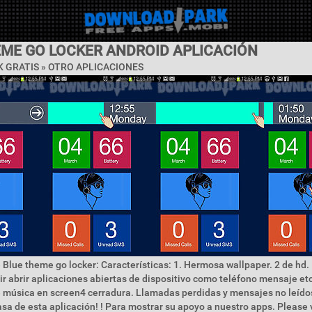
EME GO LOCKER ANDROID APLICACIÓN
 GRATIS » OTRO APLICACIONES
 Blue theme go locker: Características: 1. Hermosa wallpaper. 2 de hd.
ir abrir aplicaciones abiertas de dispositivo como teléfono mensaje etc
 música en screen4 cerradura. Llamadas perdidas y mensajes no leídos
asa de esta aplicación! ! Para mostrar su apoyo a nuestro apps. Please 