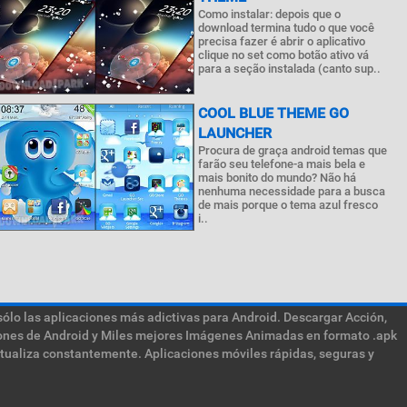
Como instalar: depois que o
download termina tudo o que você
precisa fazer é abrir o aplicativo
clique no set como botão ativo vá
para a seção instalada (canto sup..
COOL BLUE THEME GO
LAUNCHER
Procura de graça android temas que
farão seu telefone-a mais bela e
mais bonito do mundo? Não há
nenhuma necessidade para a busca
de mais porque o tema azul fresco
i..
sólo las aplicaciones más adictivas para Android. Descargar Acción,
ciones de Android y Miles mejores Imágenes Animadas en formato .apk
ctualiza constantemente. Aplicaciones móviles rápidas, seguras y