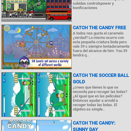
subidas controlspower y
bonificaciones
CATCH THE CANDY FREE
A todos nos gusta el caramelo
¿verdad? Lo mismo ocurre con
esta pequeña criatura linda pero
vale 39 s siempre tentadoramente
fuera del alcance de him. You 39
tendrá q..
CATCH THE SOCCER BALL
GOLD
¿crees que tienes lo que se
necesita para recoger las bolas?
¿Al igual que en las películas?
Entonces ayudar a arnold a
recoger todas las bolas. El
objetivo es simple..
CATCH THE CANDY:
SUNNY DAY