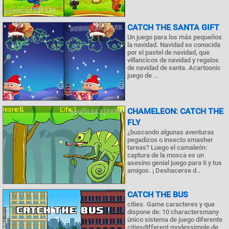
CATCH THE SANTA GIFT
Un juego para los más pequeños
la navidad. Navidad es conocida
por el pastel de navidad, que
villancicos de navidad y regalos
de navidad de santa. Acartoonic
juego de ..
CHAMELEON: CATCH THE
FLY
¿buscando algunas aventuras
pegadizos o insecto smasher
tareas? Luego el camaleón:
captura de la mosca es un
asesino genial juego para ti y tus
amigos. ¡ Deshacerse d..
CATCH THE BUS
cities. Game caracteres y que
dispone de: 10 charactersmany
único sistema de juego diferente
citiesdifferent modessimple de