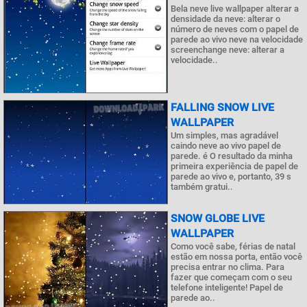
Bela neve live wallpaper alterar a
densidade da neve: alterar o
número de neves com o papel de
parede ao vivo neve na velocidade
screenchange neve: alterar a
velocidade..
FALLING SNOW LIVE
WALLPAPER
Um simples, mas agradável
caindo neve ao vivo papel de
parede. é O resultado da minha
primeira experiência de papel de
parede ao vivo e, portanto, 39 s
também gratui..
SNOW GLOBE LIVE
WALLPAPER
Como você sabe, férias de natal
estão em nossa porta, então você
precisa entrar no clima. Para
fazer que começam com o seu
telefone inteligente! Papel de
parede ao..