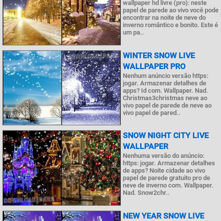
wallpaper hd livre (pro): neste
papel de parede ao vivo você pode
encontrar na noite de neve do
inverno romântico e bonito. Este é
um pa..
WINTER SNOW LIVE
WALLPAPER PRO
Nenhum anúncio versão https:
jogar. Armazenar detalhes de
apps? Id com. Wallpaper. Nad.
Christmas3christmas neve ao
vivo papel de parede de neve ao
vivo papel de pared..
SNOW NIGHT CITY LIVE
WALLPAPER
Nenhuma versão do anúncio:
https: jogar. Armazenar detalhes
de apps? Noite cidade ao vivo
papel de parede gratuito pro de
neve de inverno com. Wallpaper.
Nad. Snow2chr..
NEW YEAR SNOW LIVE