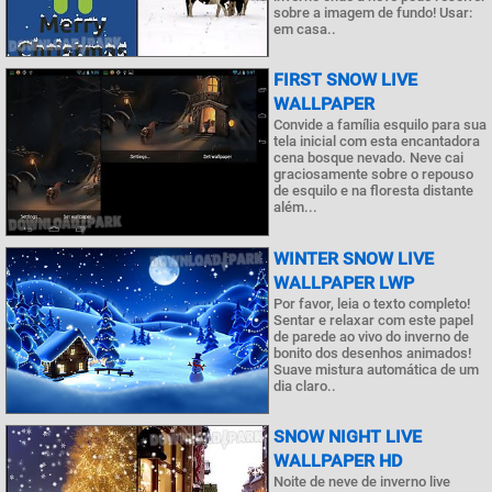
sobre a imagem de fundo! Usar:
em casa..
FIRST SNOW LIVE
WALLPAPER
Convide a família esquilo para sua
tela inicial com esta encantadora
cena bosque nevado. Neve cai
graciosamente sobre o repouso
de esquilo e na floresta distante
além...
WINTER SNOW LIVE
WALLPAPER LWP
Por favor, leia o texto completo!
Sentar e relaxar com este papel
de parede ao vivo do inverno de
bonito dos desenhos animados!
Suave mistura automática de um
dia claro..
SNOW NIGHT LIVE
WALLPAPER HD
Noite de neve de inverno live