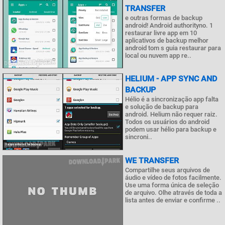
TRANSFER
e outras formas de backup
android! Android authorityno. 1
restaurar livre app em 10
aplicativos de backup melhor
android tom s guia restaurar para
local ou nuvem app re..
HELIUM - APP SYNC AND
BACKUP
Hélio é a sincronização app falta
e solução de backup para
android. Helium não requer raiz.
Todos os usuários do android
podem usar hélio para backup e
sincroni..
WE TRANSFER
Compartilhe seus arquivos de
áudio e vídeo de fotos facilmente.
Use uma forma única de seleção
de arquivo. Olhe através de toda a
lista antes de enviar e confirme ..