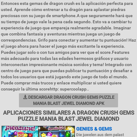
Entonces esta gemas de dragon crush es la aplicación perfecta para
usted. Aprende cómo entrenar a tu dragón para aplastar piedras
preciosas con su juego de smartphone.A que seguramente hará que
su tiempo de juego vale la pena cada segundo. Esto va a cambiar tu
experiencia de juego que empareja realmente agradable. Imaginar
que combina fantasía y aventuras mientras juega un juego de
correspondencias. Grifo para conectar y aumentar tu puntuación! Haz
el juego ahora para hacer el juego más excitante la experiencia.
Puedes jugar solo o con tus amigos para ver que el score.Features
más adecuado para todas las edades hermosos gráficos y usuario
interconectan impresionante música sonidos y tema! Integrado con
centro de juego para que puedas publicar tu puntuación y desafiar a
todos los usuarios que está jugando este juego de todo el mundo.
Puede comprar más trucos y enlace multiplicar si usted quiere
conseguir la última scorehttp: supercoolapp..
DESCARGAR DRAGON CRUSH GEMS PUZZLE
MANIA BLAST JEWEL DIAMOND APK
APLICACIONES SIMILARES A DRAGON CRUSH GEMS
PUZZLE MANIA BLAST JEWEL DIAMOND
GENIES & GEMS
Die juwelen aus dem palast