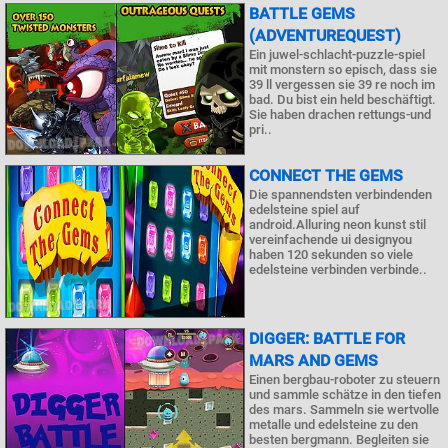
BATTLE GEMS
(ADVENTUREQUEST)
Ein juwel-schlacht-puzzle-spiel
mit monstern so episch, dass sie
39 ll vergessen sie 39 re noch im
bad. Du bist ein held beschäftigt.
Sie haben drachen rettungs-und
pri..
CONNECT THE GEMS
Die spannendsten verbindenden
edelsteine spiel auf
android.Alluring neon kunst stil
vereinfachende ui designyou
haben 120 sekunden so viele
edelsteine verbinden verbinde..
DIGGER: BATTLE FOR
MARS AND GEMS
Einen bergbau-roboter zu steuern
und sammle schätze in den tiefen
des mars. Sammeln sie wertvolle
metalle und edelsteine zu den
besten bergmann. Begleiten sie