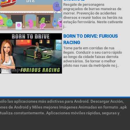
Resgate de personagens
engraçados de burras maneiras de
morrer. Prevenção de acidentes
diversos e reunir todos os heróis na
estação ferroviária. Neste cativante
j..
BORN TO DRIVE: FURIOUS
RACING
Tome parte em corridas de rua
ilegais. Conduzir o seu carro rápido
ao longo da cidade faixas derrota
adversários. Se tornar o melhor
piloto nas ruas da metrópole no j..
sólo las aplicaciones más adictivas para Android. Descargar Acción,
ciones de Android y Miles mejores Imágenes Animadas en formato .apk
ctualiza constantemente. Aplicaciones móviles rápidas, seguras y