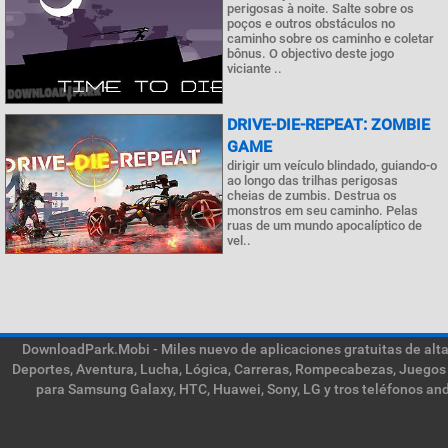
perigosas à noite. Salte sobre os
poços e outros obstáculos no
caminho sobre os caminho e coletar
bônus. O objectivo deste jogo
viciante ..
DRIVE-DIE-REPEAT: ZOMBIE
GAME
dirigir um veículo blindado, guiando-o
ao longo das trilhas perigosas
cheias de zumbis. Destrua os
monstros em seu caminho. Pelas
ruas de um mundo apocalíptico de
vel..
DownloadPark.Mobi - Miles nuevo de aplicaciones gratuitas de alta 
Deportes, Aventura, Lucha, Lógica, Carreras, Rompecabezas, Juegos 
para Samsung Galaxy, HTC, Huawei, Sony, LG y tros teléfonos and