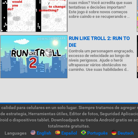
suas mãos? Você acredita que suas
tentativas e decisões importam?
Este jogo é sobre novos começos
sobre caindo e se recuperando e ..
RUN LIKE TROLL 2: RUN TO
DIE
Controla um personagem engraçado,
excesso de velocidade ao longo de
níveis perigosos. Ajude o herói
ultrapassar vários obstáculos no
caminho. Use suas habilidades d..
calidad para celulares en un solo lugar. Siempre tratamos de agregar 
de estrategia, Herramientas útiles, Editor de fotos, Seguridad Aplica
roid o dispositivos tablet. Downloadpark su tienda Android gratis se a
totalmente gratuitas.
Languages
English
Español
Português
Deutsch