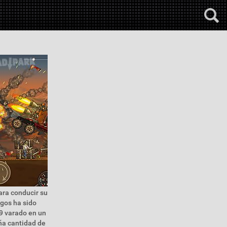
ara conducir su
egos ha sido
39 varado en un
ña cantidad de