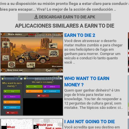
tivo a su disposición su misión pronto llega a estar claro para conducir 
ies para escapar... Viva! Lo mejor de la acción de conducción ..
DESCARGAR EARN TO DIE APK
APLICACIONES SIMILARES A EARN TO DIE
EARN TO DIE 2
Você deve atravessar o deserto
matar muitos zumbis e para chegar
ao seu helicóptero de fuga em
ganham para morrer. Comprar um
veículo e conduzi-lo tanto quanto
você ..
WHO WANT TO EARN
MONEY ?
Quem quer ganhar dinheiro? é Um
jogo de trivia para testar seu
knowledge. You ter de responder a
12 perguntas de cultura geral, sem
mistake. The tópicos são sobre: ci..
I AM NOT GOING TO DIE
Você acredita que seu destino em