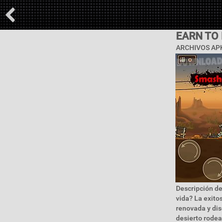
EARN TO
ARCHIVOS APK
Descripción de
vida? La exito
renovada y dis
desierto rode