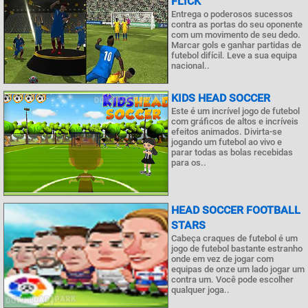
FLICK
Entrega o poderosos sucessos
contra as portas do seu oponente
com um movimento de seu dedo.
Marcar gols e ganhar partidas de
futebol difícil. Leve a sua equipa
nacional..
KIDS HEAD SOCCER
Este é um incrível jogo de futebol
com gráficos de altos e incríveis
efeitos animados. Divirta-se
jogando um futebol ao vivo e
parar todas as bolas recebidas
para os..
HEAD SOCCER FOOTBALL
STARS
Cabeça craques de futebol é um
jogo de futebol bastante estranho
onde em vez de jogar com
equipas de onze um lado jogar um
contra um. Você pode escolher
qualquer joga..