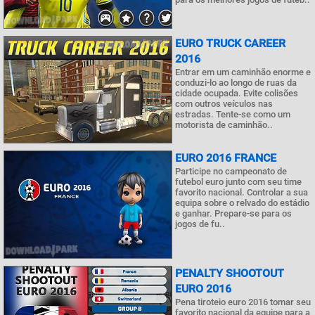
EURO TRUCK CAREER
2016
Entrar em um caminhão enorme e
conduzi-lo ao longo de ruas da
cidade ocupada. Evite colisões
com outros veículos nas
estradas. Tente-se como um
motorista de caminhão..
EURO 2016 FRANCE
Participe no campeonato de
futebol euro junto com seu time
favorito nacional. Controlar a sua
equipa sobre o relvado do estádio
e ganhar. Prepare-se para os
jogos de fu..
PENALTY SHOOTOUT
EURO 2016
Pena tiroteio euro 2016 tomar seu
favorito nacional da equipe para a