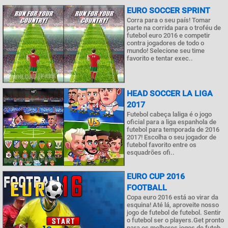
EURO SOCCER SPRINT
Corra para o seu país! Tomar
parte na corrida para o troféu de
futebol euro 2016 e competir
contra jogadores de todo o
mundo! Selecione seu time
favorito e tentar exec..
HEAD SOCCER LA LIGA
2017
Futebol cabeça laliga é o jogo
oficial para a liga espanhola de
futebol para temporada de 2016
2017! Escolha o seu jogador de
futebol favorito entre os
esquadrões ofi..
EURO CUP 2016
FOOTBALL
Copa euro 2016 está ao virar da
esquina! Até lá, aproveite nosso
jogo de futebol de futebol. Sentir
o futebol ser o players.Get pronto
para os melhores jogos de futeb..