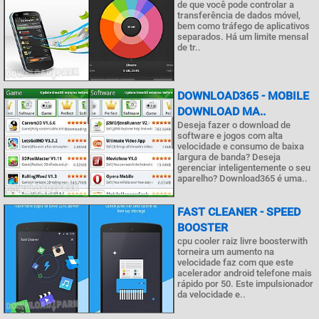
de que você pode controlar a
transferência de dados móvel,
bem como tráfego de aplicativos
separados. Há um limite mensal
de tr..
DOWNLOAD365 - MOBILE
DOWNLOAD MA..
Deseja fazer o download de
software e jogos com alta
velocidade e consumo de baixa
largura de banda? Deseja
gerenciar inteligentemente o seu
aparelho? Download365 é uma..
FAST CLEANER - SPEED
BOOSTER
cpu cooler raiz livre boosterwith
torneira um aumento na
velocidade faz com que este
acelerador android telefone mais
rápido por 50. Este impulsionador
da velocidade e..