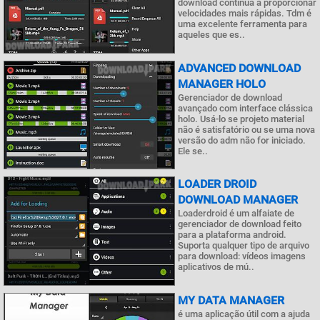
download continua a proporcionar
velocidades mais rápidas. Tdm é
uma excelente ferramenta para
aqueles que es..
ADVANCED DOWNLOAD
MANAGER HOLO
Gerenciador de download
avançado com interface clássica
holo. Usá-lo se projeto material
não é satisfatório ou se uma nova
versão do adm não for iniciado.
Ele se..
LOADER DROID
DOWNLOAD MANAGER
Loaderdroid é um alfaiate de
gerenciador de download feito
para a plataforma android.
Suporta qualquer tipo de arquivo
para download: vídeos imagens
aplicativos de mú..
MY DATA MANAGER
é uma aplicação útil com a ajuda