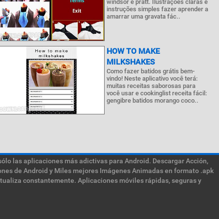
windsor e pratt. Ilustrações claras e
instruções simples fazer aprender a
amarrar uma gravata fác..
HOW TO MAKE
MILKSHAKES
Como fazer batidos grátis bem-
vindo! Neste aplicativo você terá:
muitas receitas saborosas para
você usar e cookinglist receita fácil:
gengibre batidos morango coco..
sólo las aplicaciones más adictivas para Android. Descargar Acción,
ciones de Android y Miles mejores Imágenes Animadas en formato .apk
ctualiza constantemente. Aplicaciones móviles rápidas, seguras y