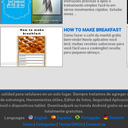
instruções precisas e após o
treinamento simples fazê-lo em
vários movimentos rápidos. Estudar
novas ..
HOW TO MAKE BREAKFAST
Como fazer o café da manhã grátis
bem-vindo! Neste aplicativo você
terá: muitas receitas saborosas para
você fácil uso e cookinglist receita:
peru pequeno-almoço..
calidad para celulares en un solo lugar. Siempre tratamos de agregar 
de estrategia, Herramientas útiles, Editor de fotos, Seguridad Aplica
roid o dispositivos tablet. Downloadpark su tienda Android gratis se a
totalmente gratuitas.
Languages
English
Español
Português
Deutsch
Inicio
|
Categorías
|
Terms/DMCA
|
Contact us