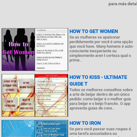
para más detal
HOW TO GET WOMEN
Se as mulheres se apaixonar
perdidamente por você é uma opção
que você have. Many homens é auto-
consciente inexperiente ou
simplesmente aren t certeza qual o
prime..
HOW TO KISS - ULTIMATE
GUIDE T
Todos os melhores conselhos sobre
a arte de beijar dentro de um único
pedido: como beijar é o melhor guia
para beijar e o beijo francês. O app
apresenta guias de cons..
HOW TO IRON
Se para você passar suas roupas é
uma tarefa assustadora ou