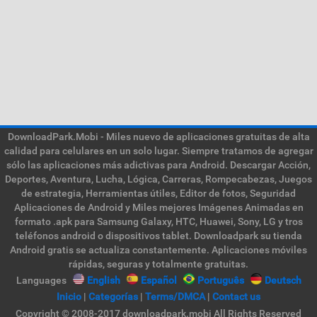
DownloadPark.Mobi - Miles nuevo de aplicaciones gratuitas de alta
calidad para celulares en un solo lugar. Siempre tratamos de agregar
sólo las aplicaciones más adictivas para Android. Descargar Acción,
Deportes, Aventura, Lucha, Lógica, Carreras, Rompecabezas, Juegos
de estrategia, Herramientas útiles, Editor de fotos, Seguridad
Aplicaciones de Android y Miles mejores Imágenes Animadas en
formato .apk para Samsung Galaxy, HTC, Huawei, Sony, LG y tros
teléfonos android o dispositivos tablet. Downloadpark su tienda
Android gratis se actualiza constantemente. Aplicaciones móviles
rápidas, seguras y totalmente gratuitas.
Languages
English
Español
Português
Deutsch
Inicio
|
Categorías
|
Terms/DMCA
|
Contact us
Copyright © 2008-2017 downloadpark.mobi All Rights Reserved