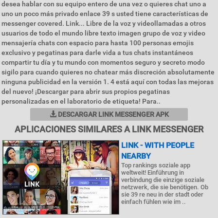
desea hablar con su equipo entero de una vez o quieres chat uno a
uno un poco más privado enlace 39 s usted tiene características de
messenger covered. Link... Libre de la voz y videollamadas a otros
usuarios de todo el mundo libre texto imagen grupo de voz y video
mensajería chats con espacio para hasta 100 personas emojis
exclusivo y pegatinas para darle vida a tus chats instantáneos
compartir tu día y tu mundo con momentos seguro y secreto modo
sigilo para cuando quieres no chatear más discreción absolutamente
ninguna publicidad en la versión 1. 4 está aquí con todas las mejoras
del nuevo! ¡Descargar para abrir sus propios pegatinas
personalizadas en el laboratorio de etiqueta! Para..
DESCARGAR LINK MESSENGER APK
APLICACIONES SIMILARES A LINK MESSENGER
LINK - WITH PEOPLE
NEARBY
Top rankings soziale app
weltweit! Einführung in
verbindung die einzige soziale
netzwerk, die sie benötigen. Ob
sie 39 re neu in der stadt oder
einfach fühlen wie im ..