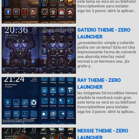
este tema se verá en su teléfono!
Descriptionhow para instalar:
siga los 3 pasos: abrir la aplicac..
GATERO THEME - ZERO
LAUNCHER
¿presentación: simple y colorido
podría ser un tema? Esto es! Una
impresionante forma de convertir
una aburrida interfaz móvil
normal a un hermoso una. ¡Es
gratis y..
RAY THEME - ZERO
LAUNCHER
las imágenes hd increíbles hemos
añadido le mostrará cuán gran
este tema se verá en su teléfono!
Descriptionhow para instalar:
siga los 3 pasos: abrir la aplicac..
NESSIE THEME - ZERO
LAUNCHER