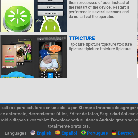
them processes of user instead of
the restart of the device. Restart is
performed in several seconds and
do not affect the operatin..
TTPICTURE
Ttpicture ttpicture ttpicture ttpicture
ttpicture ttpicture ttpicture ttpicture
calidad para celulares en un solo lugar. Siempre tratamos de agregar 
de estrategia, Herramientas útiles, Editor de fotos, Seguridad Aplica
roid o dispositivos tablet. Downloadpark su tienda Android gratis se a
totalmente gratuitas.
Languages
English
Español
Português
Deutsch