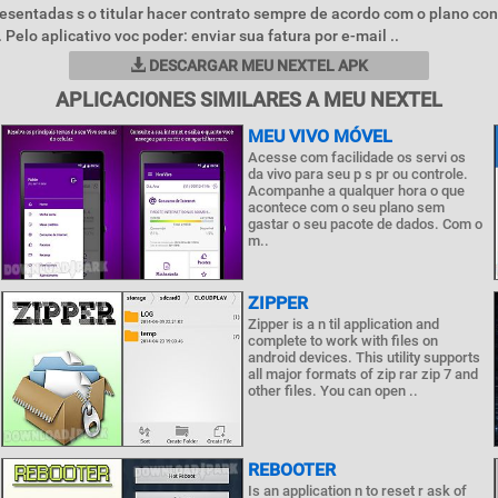
esentadas s o titular hacer contrato sempre de acordo com o plano con
 Pelo aplicativo voc poder: enviar sua fatura por e-mail ..
DESCARGAR MEU NEXTEL APK
APLICACIONES SIMILARES A MEU NEXTEL
MEU VIVO MÓVEL
Acesse com facilidade os servi os
da vivo para seu p s pr ou controle.
Acompanhe a qualquer hora o que
acontece com o seu plano sem
gastar o seu pacote de dados. Com o
m..
ZIPPER
Zipper is a n til application and
complete to work with files on
android devices. This utility supports
all major formats of zip rar zip 7 and
other files. You can open ..
REBOOTER
Is an application n to reset r ask of