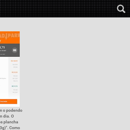
 m o podendo
n dia. O
os plancha
 3g)". Como