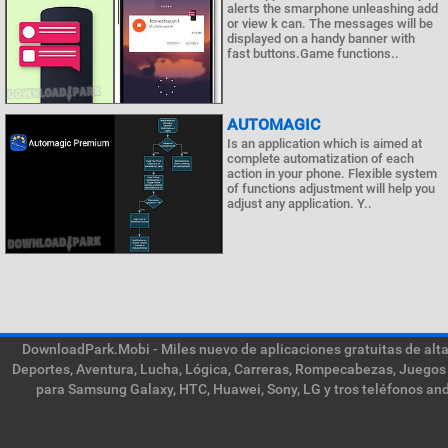
alerts the smarphone unleashing add
or view k can. The messages will be
displayed on a handy banner with
fast buttons.Game functions..
AUTOMAGIC
Is an application which is aimed at
complete automatization of each
action in your phone. Flexible system
of functions adjustment will help you
adjust any application. Y..
DownloadPark.Mobi - Miles nuevo de aplicaciones gratuitas de alta 
Deportes, Aventura, Lucha, Lógica, Carreras, Rompecabezas, Juegos 
para Samsung Galaxy, HTC, Huawei, Sony, LG y tros teléfonos and