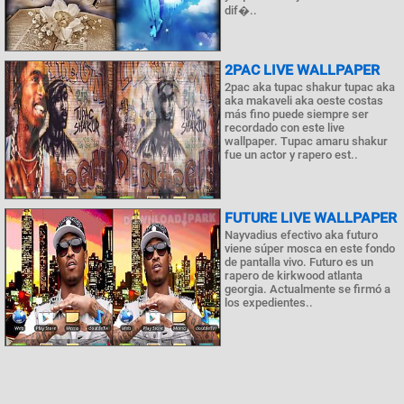
dif�..
2PAC LIVE WALLPAPER
2pac aka tupac shakur tupac aka
aka makaveli aka oeste costas
más fino puede siempre ser
recordado con este live
wallpaper. Tupac amaru shakur
fue un actor y rapero est..
FUTURE LIVE WALLPAPER
Nayvadius efectivo aka futuro
viene súper mosca en este fondo
de pantalla vivo. Futuro es un
rapero de kirkwood atlanta
georgia. Actualmente se firmó a
los expedientes..