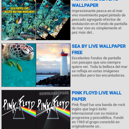
WALLPAPER
Impresionante pesca en el mar
vivo movimiento papel pintado de
pescado agregado efectos de
ondulación en el fondo de pantalla
de mar vivo es simplemente el
pez más det..
SEA BY LIVE WALLPAPER
FREE
Excelentes fondos de pantalla
con paisajes que uno siempre
quiere ver. Toda la belleza del mar
se refleja en estas imágenes
sencillas pero tan encantadoras.
PINK FLOYD LIVE WALL
PAPER
Pink floyd fue una banda de rock
inglés que logró éxito
internacional con su música
progresiva y psicodélica. Fundó
en 1965 el grupo consistió en
originalmente un..