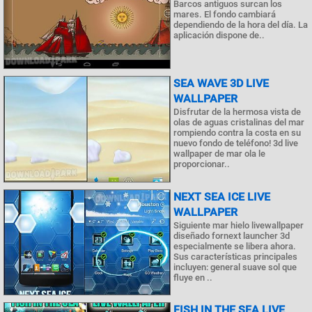
Barcos antiguos surcan los
mares. El fondo cambiará
dependiendo de la hora del día. La
aplicación dispone de..
SEA WAVE 3D LIVE
WALLPAPER
Disfrutar de la hermosa vista de
olas de aguas cristalinas del mar
rompiendo contra la costa en su
nuevo fondo de teléfono! 3d live
wallpaper de mar ola le
proporcionar..
NEXT SEA ICE LIVE
WALLPAPER
Siguiente mar hielo livewallpaper
diseñado fornext launcher 3d
especialmente se libera ahora.
Sus características principales
incluyen: general suave sol que
fluye en ..
FISH IN THE SEA LIVE