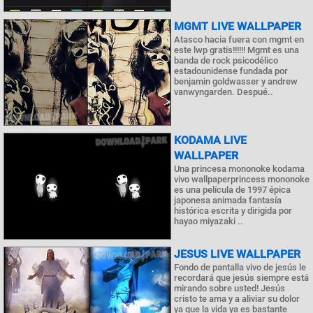
MGMT LIVE WALLPAPER
Atasco hacia fuera con mgmt en
este lwp gratis!!!!!! Mgmt es una
banda de rock psicodélico
estadounidense fundada por
benjamin goldwasser y andrew
vanwyngarden. Despué..
KODAMA LIVE
WALLPAPER
Una princesa mononoke kodama
vivo wallpaperprincess mononoke
es una película de 1997 épica
japonesa animada fantasía
histórica escrita y dirigida por
hayao miyazaki ..
JESUS LIVE WALLPAPER
Fondo de pantalla vivo de jesús le
recordará que jesús siempre está
mirando sobre usted! Jesús
cristo te ama y a aliviar su dolor
ya que la vida ya es bastante