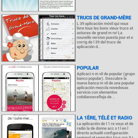
TRUCS DE GRAND-MÈRE
L 39 aplicación móvil qui vous
livre tous les bons vieux trucs et
astuces de grand m re! La
nouvelle version puesta jour et e
corrig de l 39 del trucs de
aplicación d..
POPULAR
Aplicaci n m vil de popular (grupo
banco popular). Descubre la
nueva banca m vil de una popular
aplicación mezcla novedosas
servicio con elementos
cotidianosrefleja de ..
LA 1ÈRE, TÉLÉ ET RADIO
La aplicación de l 1 re vous et de
radio la de donne acc s t l en l
directo actualit configuración
regional et regardez tous vos jt r