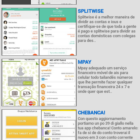
SPLITWISE
Splitwise é a melhor maneira de
dividir as contas e ious e
certifique-se de que toda a gente
é pago e splitwise para dividir as
contas domésticas com colegas
para des..
MPAY
Mpay adequado um serviço
financeiro móvel de ais para
celular todo tailandês números
que lhe permite fazer qualquer
transação financeira 24 x 7 e
onde quer que est..
CHEBANCA!
Con questo aggiornamento
portiamo un po 39 di giallo nella
tua app chebanca! Conto amarelo:
fa de si de do conto troverai il
nuovo em 3 con conto corrente