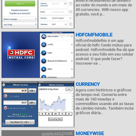
envio e recebimento de dinheiro
ao redor do mundo e em mais de
45 currencies. With nosso app
gratuito, você p..
HDFCMFMOBILE
Hdfcmfmobilethis é um app
oficial do hdfc fundo mútuo para
android. Hdfcmfmobile lhe dá que
acesso a seu folio em seu celular
android. O que pode fazer?
Inscrever-se ..
CURRENCY
Agora com históricos e gráficos
de tempo real. Converta entre
mais de 160 moedas e
commodities usando até as taxas
de câmbio minuto. Também inclui
gráficos diária..
MONEYWISE