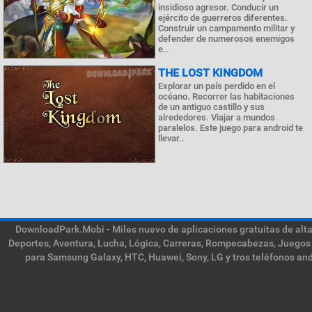
insidioso agresor. Conducir un
ejército de guerreros diferentes.
Construir un campamento militar y
defender de numerosos enemigos
e..
THE LOST KINGDOM
Explorar un país perdido en el
océano. Recorrer las habitaciones
de un antiguo castillo y sus
alrededores. Viajar a mundos
paralelos. Este juego para android te
llevar..
DownloadPark.Mobi - Miles nuevo de aplicaciones gratuitas de alta 
Deportes, Aventura, Lucha, Lógica, Carreras, Rompecabezas, Juegos 
para Samsung Galaxy, HTC, Huawei, Sony, LG y tros teléfonos and