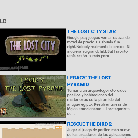
RLD
THE LOST CITY STAR
Google play juegos venta festival de
mitad de precio! La abuela fue
right.Nobody realmente le creído. Ni
siquiera su grandchild.But favorito
tenía razón. Y más para ..
LEGACY: THE LOST
PYRAMID
Tomar a un arqueólogo retorcidos
pasillos y habitaciones del
misteriosas de la pirámide del
antiguo egipto. Resolver tareas de
lógica emocionante. El protagonista
de ..
RESCUE THE BIRD 2
Jugar al juego de partido más nuevo
de los creadores de las aplicaciones