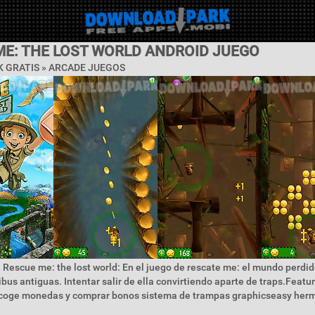
ME: THE LOST WORLD ANDROID JUEGO
 GRATIS »
ARCADE JUEGOS
 Rescue me: the lost world: En el juego de rescate me: el mundo perdid
ibus antiguas. Intentar salir de ella convirtiendo aparte de traps.Featu
ecoge monedas y comprar bonos sistema de trampas graphicseasy her