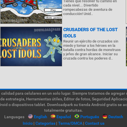
Tienes que resolver tu camino en
cada nivel... Divertido
rompecabezas de aventura de
conducción! Unid..
CRUSADERS OF THE LOST
IDOLS
Reunir un ejército de cruzados sin
miedo y tomar a los héroes en la
batalla contra hordas de monstruos
y jefes de gran alcance. Iniciar su
cruzada contra los poderes d..
calidad para celulares en un solo lugar. Siempre tratamos de agregar 
de estrategia, Herramientas útiles, Editor de fotos, Seguridad Aplica
roid o dispositivos tablet. Downloadpark su tienda Android gratis se a
totalmente gratuitas.
Languages
English
Español
Português
Deutsch
Inicio
|
Categorías
|
Terms/DMCA
|
Contact us