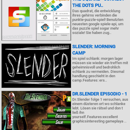
THE DOTS PU..
Das quadrat, die entwicklung
ihres gehirns verbinden die
punkte-puzzle-spiel! Benutzten
neuesten google spiele-api, um
das puzzle spiel sogar mehr
soziale! Sie haben zug..
SLENDER: MORNING
CAMP
Im spiel schlank: morgen lager
müssen sie wieder ein treffen mit
geheimnisvoll und bedrohlich
schlank zu vermeiden. Diesmal
handlung geschieht in den
camp.Features: ers..
DR.SLENDER EPISODIO - 1
Dr.Slender folge 1 versuchen, aus
einem düsteren ort wo schlanke
lebt. Lösen sie rätsel und don t
ließ ihn
yourself.Features:excellent
graphicsinteresting gameplaya ..