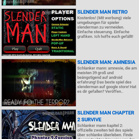
SLENDER MAN RETRO
Kostenlos! (Mit werbung) viele
umgebungen für spieler
slenderman zu vermeiden.
Einfache steuerung. Einfache
grafiken. Ich hoffe euch gefällt!
SLENDER MAN: AMNESIA
Schlanker mann: amnesie, die am
meisten 39 groß und
beängstigend auf android
erfahrung! Das beste spiel des
slenderman auf google store! Hat
es dir gefallen? Veröffen..
SLENDER MAN CHAPTER
2 SURVIVE
Schlanker mann kapitel 2:
offizielle zweiten teil des spiels
über schlanke überleben. Finde