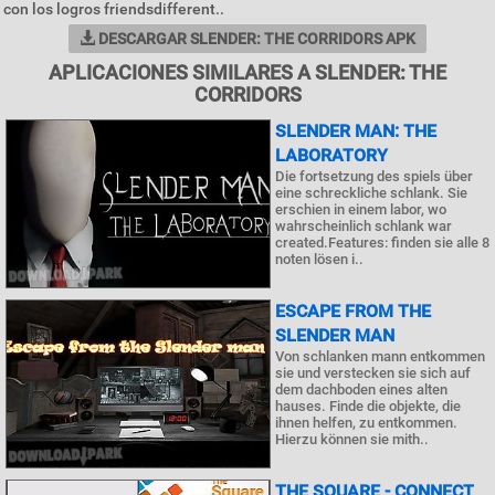
con los logros friendsdifferent..
DESCARGAR SLENDER: THE CORRIDORS APK
APLICACIONES SIMILARES A SLENDER: THE
CORRIDORS
SLENDER MAN: THE
LABORATORY
Die fortsetzung des spiels über
eine schreckliche schlank. Sie
erschien in einem labor, wo
wahrscheinlich schlank war
created.Features: finden sie alle 8
noten lösen i..
ESCAPE FROM THE
SLENDER MAN
Von schlanken mann entkommen
sie und verstecken sie sich auf
dem dachboden eines alten
hauses. Finde die objekte, die
ihnen helfen, zu entkommen.
Hierzu können sie mith..
THE SQUARE - CONNECT