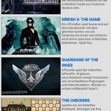
die versteckten hinweise vor der
schlanken funde you.Features:
düstere atm..
KRRISH 3: THE GAME
Ein offizielles spiel basierend auf
dem blockbuster mit dem
gleichen namen, wo sie
fantastische tricks durchführen
wird und in epischen schlachten
teilnehmen. Spiel-fea..
GUARDIANS OF THE
SKIES
Offizielle spiel der indischen
luftwaffe. Ergänzen
verschiedenen kampf-missionen
auf verschiedenen flugzeugen
und hubschraubern. Werden zu
echten militärpilot! Spiel-f..
THE CHECKERS
spielen sie ein beliebtes
brettspiel. Bewegen sie ihre