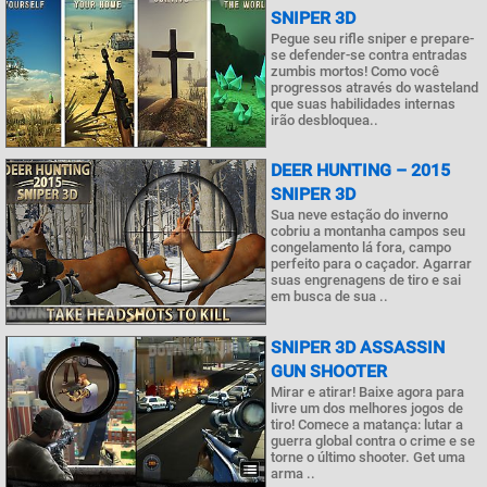
SNIPER 3D
Pegue seu rifle sniper e prepare-
se defender-se contra entradas
zumbis mortos! Como você
progressos através do wasteland
que suas habilidades internas
irão desbloquea..
DEER HUNTING – 2015
SNIPER 3D
Sua neve estação do inverno
cobriu a montanha campos seu
congelamento lá fora, campo
perfeito para o caçador. Agarrar
suas engrenagens de tiro e sai
em busca de sua ..
SNIPER 3D ASSASSIN
GUN SHOOTER
Mirar e atirar! Baixe agora para
livre um dos melhores jogos de
tiro! Comece a matança: lutar a
guerra global contra o crime e se
torne o último shooter. Get uma
arma ..