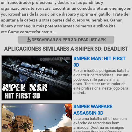
un francotirador profesional y destruir a las pandillas y
organizaciones terroristas. Encontrar un cómodo aleta un enemigo en
yourcrosshairs de la posición de disparo y oprima el gatillo. Trate de
apuntar a la cabeza u otras partes del cuerpo vulnerables. Ganar
dinero y conseguir más potentes armas primeros auxilios kits
etc.Game características: s...
DESCARGAR SNIPER 3D: DEADLIST APK
APLICACIONES SIMILARES A SNIPER 3D: DEADLIST
SNIPER MAN: HIT FIRST
3D
Fazer missões perigosas batalha
e destruir os terroristas. Use um
poderoso rifle para eliminar
alvos. Tente ser um atirador de
elite profissional neste jogo para
androi..
SNIPER WARFARE
ASSASSIN 3D
Lute uma batalha difícil com um
exército de terroristas bem
armados. Destrua os inimigos
com bons tiros de diferentes