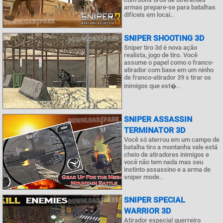
armas prepare-se para batalhas
difíceis em locai..
SNIPER SHOOTING 3D
Sniper tiro 3d é nova ação
realista, jogo de tiro. Você
assume o papel como o franco-
atirador com base em um ninho
de franco-atirador 39 s tirar os
inimigos que est�..
SNIPER ASSASSIN
TERMINATOR 3D
Você só aterrou em um campo de
batalha tiro a montanha vale está
cheio de atiradores inimigos e
você não tem nada mas seu
instinto assassino e a arma de
sniper mode..
SNIPER SPECIAL
WARRIOR 3D
Atirador especial guerreiro