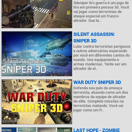
3dsniper tiro guerra é um jogo de
tiro em primeira pessoa 3d. Você
vai jogar como terroristas de
ataque especial um franco-
atirador. Sua ta..
SILENT ASSASSIN:
SNIPER 3D
Lutar contra terroristas perigosos
e outros adversários esperando
por você em diferentes cantos do
mundo. Use equipamento e
armas modernas. Tente ser um
atirador de el..
WAR DUTY SNIPER 3D
Defenda seu país da ameaça
terrorista, atuando como um dos
membros da equipe de atirador
de elite. Complete missões na
terroristas matando. Você vai
jogar como um fr..
LAST HOPE - ZOMBIE