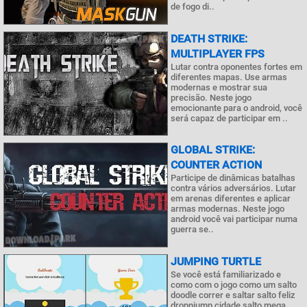
de fogo di..
DEATH STRIKE:
MULTIPLAYER FPS
Lutar contra oponentes fortes em
diferentes mapas. Use armas
modernas e mostrar sua
precisão. Neste jogo
emocionante para o android, você
será capaz de participar em ..
GLOBAL STRIKE:
COUNTER ACTION
Participe de dinâmicas batalhas
contra vários adversários. Lutar
em arenas diferentes e aplicar
armas modernas. Neste jogo
android você vai participar numa
guerra se..
JUMPING TURTLE
Se você está familiarizado e
como com o jogo como um salto
doodle correr e saltar salto feliz
dropnjump cidade salto mega