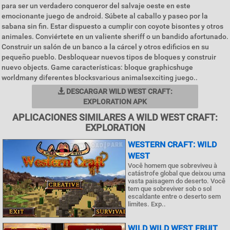
para ser un verdadero conqueror del salvaje oeste en este
emocionante juego de android. Súbete al caballo y paseo por la
sabana sin fin. Estar dispuesto a cumplir con coyote bisontes y otros
animales. Conviértete en un valiente sheriff o un bandido afortunado.
Construir un salón de un banco a la cárcel y otros edificios en su
pequeño pueblo. Desbloquear nuevos tipos de bloques y construir
nuevo objects. Game características: bloque graphicshuge
worldmany diferentes blocksvarious animalsexciting juego..
DESCARGAR WILD WEST CRAFT:
EXPLORATION APK
APLICACIONES SIMILARES A WILD WEST CRAFT:
EXPLORATION
WESTERN CRAFT: WILD
WEST
Você homem que sobreviveu à
catástrofe global que deixou uma
vasta paisagem do deserto. Você
tem que sobreviver sob o sol
escaldante entre o deserto sem
limites. Exp..
WILD WILD WEST FRUIT