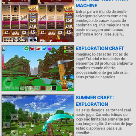
MACHINE
Entrar para o mundo do oeste
selvagem selvagem com esta
emulação de caça-níqueis de
cashman eq.This máquina tem
oeste selvagem com temas
gráficos e sons. Use sua h..
EXPLORATION CRAFT
imaginação características do
jogo:! Tutorial e toneladas de
elementos 3d profunda ambiente
sandbox mundo aberto
processualmente gerado criar
seus próprios castelos..
SUMMER CRAFT:
EXPLORATION
Os seus desejos se tornará real
neste jogo. Características do
jogo são limitadas somente por
sua imaginação. 3 modos de jogo
estão disponíveis para sua
escolha: ..