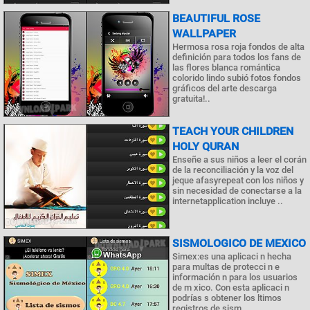
BEAUTIFUL ROSE
WALLPAPER
Hermosa rosa roja fondos de alta
definición para todos los fans de
las flores blanca romántica
colorido lindo subió fotos fondos
gráficos del arte descarga
gratuita!..
TEACH YOUR CHILDREN
HOLY QURAN
Enseñe a sus niños a leer el corán
de la reconciliación y la voz del
jeque afasyrepeat con los niños y
sin necesidad de conectarse a la
internetapplication incluye ..
SISMOLOGICO DE MEXICO
Simex:es una aplicaci n hecha
para multas de protecci n e
información n para los usuarios
de m xico. Con esta aplicaci n
podrías s obtener los ltimos
registros de sism..