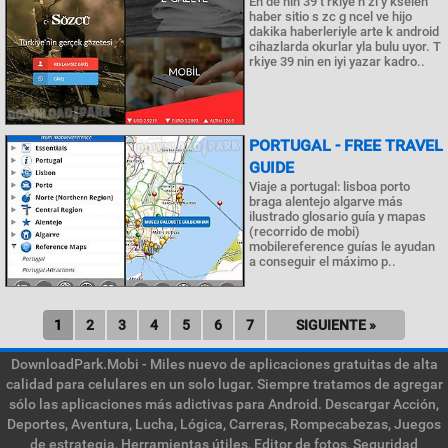
En de nin 39 t rkiye h zl y kselen
haber sitio s zc g ncel ve hijo
dakika haberleriyle arte k android
cihazlarda okurlar yla bulu uyor. T
rkiye 39 nin en iyi yazar kadro..
PORTUGAL - FREE TRAVEL
GUIDE
Viaje a portugal: lisboa porto
braga alentejo algarve más
ilustrado glosario guía y mapas
(recorrido de mobi)
mobilereference guías le ayudan
a conseguir el máximo p..
1
2
3
4
5
6
7
SIGUIENTE »
DownloadPark.Mobi - Miles nuevo de aplicaciones gratuitas de alta
calidad para celulares en un solo lugar. Siempre tratamos de agregar
sólo las aplicaciones más adictivas para Android. Descargar Acción,
Deportes, Aventura, Lucha, Lógica, Carreras, Rompecabezas, Juegos
de estrategia, Herramientas útiles, Editor de fotos, Seguridad