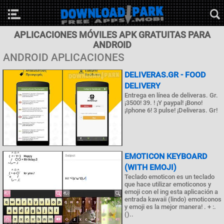
APLICACIONES MÓVILES APK GRATUITAS PARA
ANDROID
ANDROID APLICACIONES
DELIVERAS.GR - FOOD
DELIVERY
Entrega en línea de deliveras. Gr.
¡3500! 39. ! ¡Y paypal! ¡Bono!
¡Iphone 6! 3 pulse! ¡Deliveras. Gr!
EMOTICON KEYBOARD
(WITH EMOJI)
Teclado emoticon es un teclado
que hace utilizar emoticonos y
emoji con el ing esta aplicación a
entrada kawaii (lindo) emoticonos
y emoji es la mejor manera! . + :.
()..