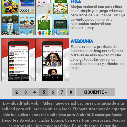
FREE
Abejas matemáticas para niños
es un simple y un juego educativo
para niños de 3 a 12 años. Incluye
aprendizaje de números y
habilidades matemáticas
básicas. Las p..
WEBDUNIA
Es pionera en la provisión de
contenidos en lenguas indígenas.
A través de esta aplicación que
consiga todas las opiniones
auténticas noticias y artículos en
tu ga..
2
3
4
5
6
7
8
SIGUIENTE »
DownloadPark.Mobi - Miles nuevo de aplicaciones gratuitas de alta
calidad para celulares en un solo lugar. Siempre tratamos de agregar
sólo las aplicaciones más adictivas para Android. Descargar Acción,
Deportes, Aventura, Lucha, Lógica, Carreras, Rompecabezas, Juegos
de estrategia, Herramientas útiles, Editor de fotos, Seguridad