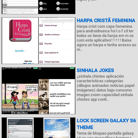
HARPA CRISTÃ FEMININA
Harpa crist com capa femenina
para androidnunca foi t o f cil ter
todos os tiene da harpa em m os
com este aplicativo! ! ! ! ! ! Baixe
agora un harpa e tenha acesso ao
m..
SINHALA JOKES
¿sinhala chistes aplicación
características categorías
(dibujos animados noticias papel
imágenes) datos bajo consumo
imagen zoom capacidad sinhala
chistes app conti..
LOCK SCREEN GALAXY S6
THEME
Tema de bloqueo pantalla galaxy
s6 es una maravillosa hermosa