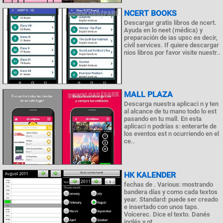
NCERT BOOKS
Descargar gratis libros de ncert.
Ayuda en lo neet (médica) y
preparación de ias upsc es decir,
civil services. If quiere descargar
nios libros por favor visite nuestr..
MALL PLAZA
Descarga nuestra aplicaci n y ten
al alcance de tu mano todo lo est
pasando en tu mall. En esta
aplicaci n podrías s: enterarte de
los eventos est n ocurriendo en el
ce..
HK KALENDER
fechas de . Various: mostrando
bandera días y como cada textos
year. Standard: puede ser creado
e insertado con unos taps.
Voicerec. Dice el texto. Danés
inglés y ot..