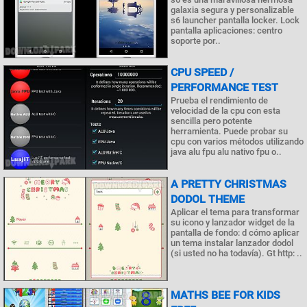
galaxia segura y personalizable
s6 launcher pantalla locker. Lock
pantalla aplicaciones: centro
soporte por..
CPU SPEED /
PERFORMANCE TEST
Prueba el rendimiento de
velocidad de la cpu con esta
sencilla pero potente
herramienta. Puede probar su
cpu con varios métodos utilizando
java alu fpu alu nativo fpu o..
A PRETTY CHRISTMAS
DODOL THEME
Aplicar el tema para transformar
su icono y lanzador widget de la
pantalla de fondo: d cómo aplicar
un tema instalar lanzador dodol
(si usted no ha todavía). Gt http: ..
MATHS BEE FOR KIDS