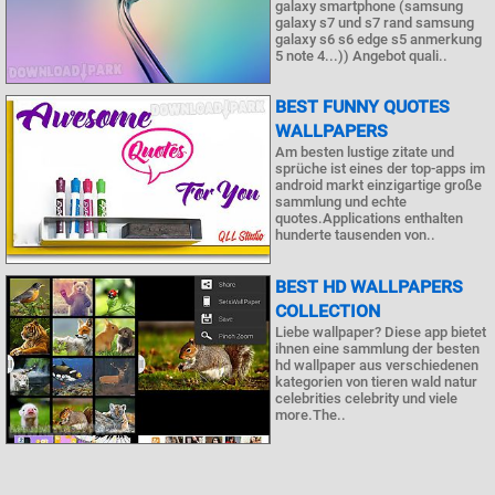
galaxy smartphone (samsung
galaxy s7 und s7 rand samsung
galaxy s6 s6 edge s5 anmerkung
5 note 4...)) Angebot quali..
BEST FUNNY QUOTES
WALLPAPERS
Am besten lustige zitate und
sprüche ist eines der top-apps im
android markt einzigartige große
sammlung und echte
quotes.Applications enthalten
hunderte tausenden von..
BEST HD WALLPAPERS
COLLECTION
Liebe wallpaper? Diese app bietet
ihnen eine sammlung der besten
hd wallpaper aus verschiedenen
kategorien von tieren wald natur
celebrities celebrity und viele
more.The..