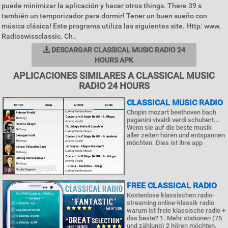
puede minimizar la aplicación y hacer otros things. There 39 s
también un temporizador para dormir! Tener un buen sueño con
música clásica! Este programa utiliza las siguientes site. Http: www.
Radioswissclassic. Ch..
DESCARGAR CLASSICAL MUSIC RADIO 24
HOURS APK
APLICACIONES SIMILARES A CLASSICAL MUSIC
RADIO 24 HOURS
CLASSICAL MUSIC RADIO
Chopin mozart beethoven bach
paganini vivaldi verdi schubert...
Wenn sie auf die beste musik
aller zeiten hören und entspannen
möchten. Dies ist ihre app
FREE CLASSICAL RADIO
Kostenlose klassischen radio-
streaming online-klassik radio
warum ist freie klassische radio +
das beste? 1. Mehr stationen (75
und zählung) 2 hören möchten.