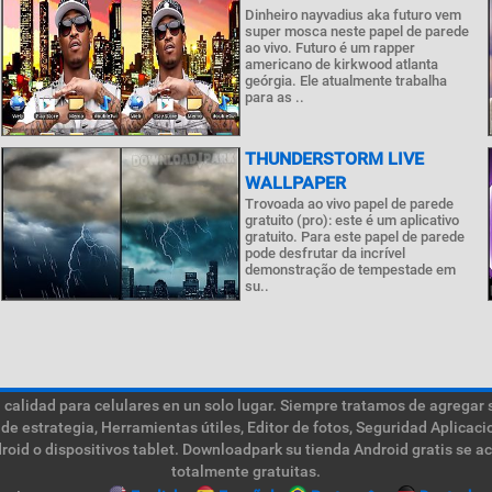
Dinheiro nayvadius aka futuro vem
super mosca neste papel de parede
ao vivo. Futuro é um rapper
americano de kirkwood atlanta
geórgia. Ele atualmente trabalha
para as ..
THUNDERSTORM LIVE
WALLPAPER
Trovoada ao vivo papel de parede
gratuito (pro): este é um aplicativo
gratuito. Para este papel de parede
pode desfrutar da incrível
demonstração de tempestade em
su..
calidad para celulares en un solo lugar. Siempre tratamos de agregar 
de estrategia, Herramientas útiles, Editor de fotos, Seguridad Aplica
roid o dispositivos tablet. Downloadpark su tienda Android gratis se a
totalmente gratuitas.