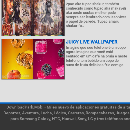
2pac-aka tupac shakur, também
conhecido como tupac aka makaveli
aka oeste costas melhor pode
sempre ser lembrado com isso viver
o papel de parede. Tupac amaru
shakur fo..
JUICY LIVE WALLPAPER
Imagine que seu telefone é um copo
agora imagine que você está
sentado em um café na praia e neste
telefone tem bebido um copo de
suco de fruta deliciosa frio com ge..
DownloadPark.Mobi - Miles nuevo de aplicaciones gratuitas de alta 
Deportes, Aventura, Lucha, Lógica, Carreras, Rompecabezas, Juegos 
para Samsung Galaxy, HTC, Huawei, Sony, LG y tros teléfonos and