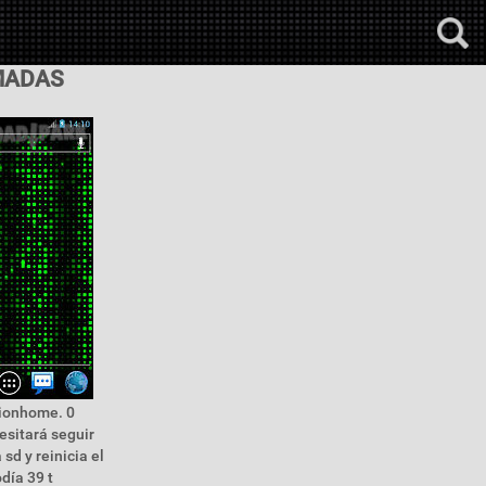
IMADAS
tionhome. 0
esitará seguir
sd y reinicia el
día 39 t