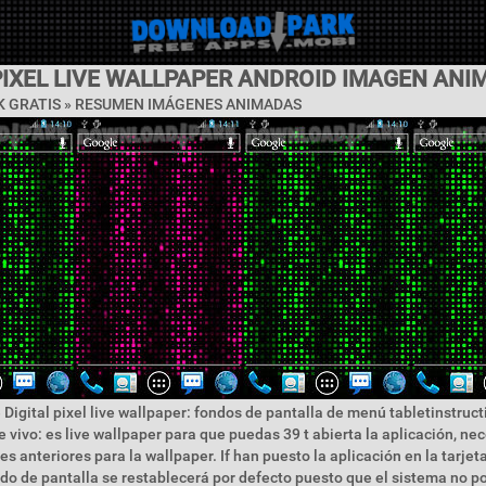
PIXEL LIVE WALLPAPER ANDROID IMAGEN AN
 GRATIS »
RESUMEN IMÁGENES ANIMADAS
 Digital pixel live wallpaper: fondos de pantalla de menú tabletinstruc
 vivo: es live wallpaper para que puedas 39 t abierta la aplicación, nec
es anteriores para la wallpaper. If han puesto la aplicación en la tarjeta 
ndo de pantalla se restablecerá por defecto puesto que el sistema no po