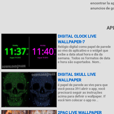
encontrar la a
anuncios de go
APL
DIGITAL CLOCK LIVE
WALLPAPER-7
Relógio digital como papel de parede
ao vivo do aplicativo e o widget que
exibe a data atual hora e dia da
semana. Todos os formatos de data
e hora são suportados. Nom..
DIGITAL SKULL LIVE
WALLPAPER
é papel de parede ao vivo para que
você possa 39 t abrir o app, você
precisará seguir as instruções
acima para definir o wallpaper. If
você tem colocar o app no ..
2PAC LIVE WALLPAPER