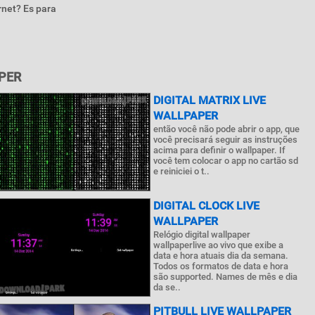
rnet? Es para
APER
DIGITAL MATRIX LIVE
WALLPAPER
então você não pode abrir o app, que
você precisará seguir as instruções
acima para definir o wallpaper. If
você tem colocar o app no cartão sd
e reiniciei o t..
DIGITAL CLOCK LIVE
WALLPAPER
Relógio digital wallpaper
wallpaperlive ao vivo que exibe a
data e hora atuais dia da semana.
Todos os formatos de data e hora
são supported. Names de mês e dia
da se..
PITBULL LIVE WALLPAPER