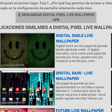
plicación en primer lugar. Faq:1. ¿Por qué hay permiso de acceso a inte
ogle en la configuración de pantalla solamente nada mas..
DESCARGAR DIGITAL PIXEL LIVE WALLPAPER
APK
ICACIONES SIMILARES A DIGITAL PIXEL LIVE WALLP
DIGITAL SMILE LIVE
WALLPAPER
Digital sorrir ao vivo papel de parede
bonito abstrato smile. If digital
interativo, você como este papel de
parede por favor, apoiem-nos por
comprar a versão pro, com..
DIGITAL RAIN - LIVE
WALLPAPER
Um papel de parede ao vivo
apresentando o e só falta o spoon.
Version 2. 1 inclui uma série de
novos recursos e alterações. Você
pediu opções tem-los! Várias cor..
FUTURE LIVE WALLPAPER