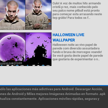
Culo! A voz de muitos hits armando
cristã p rez, mais conhecido pelo
seu palco nome pitbull está pronto
para começar esta arrasando neste
lwp grátis! Para todos os f..
HALLOWEEN LIVE
WALLPAPER
Halloween noite ao vivo papel de
parede com diversão assustadora
fundo e bruxa de morcegos voando!
Se você gosta deste papel de parede
que gostaria de experimentar o n..
sólo las aplicaciones más adictivas para Android. Descargar Acción,
ciones de Android y Miles mejores Imágenes Animadas en formato .apk
ctualiza constantemente. Aplicaciones móviles rápidas, seguras y