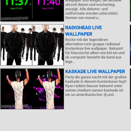
wallpaper und widget, die aktuelle
uhrzeit datum und wochentag
anzeigt. Alle datums- und
zeitformate werden unterstützt.
Namen von monat u..
RADIOHEAD LIVE
WALLPAPER
Rocke mit der legendären
alternative-rock-gruppe radioead
kostenlose live wallpaper. Bekannt
für klassische alben wie kid ein und
ok computer besteht die band aus
lege..
KASKADE LIVE WALLPAPER
Party die ganze nacht mit der großen
kaskade in diesem kostenlosen lwp!!
Ryan raddon besser bekannt unter
seinen stadium namen kaskade ist
ein us-amerikanischer dj und ..