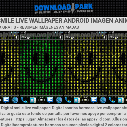
 SMILE LIVE WALLPAPER ANDROID IMAGEN AN
 GRATIS »
RESUMEN IMÁGENES ANIMADAS
Digital smile live wallpaper: Digital sonrisa hermosa live wallpaper abs
ctiva te gusta este fondo de pantalla por favor nos apoye por comprar la
atures. Https: jugar. Almacenar los datos de las apps? Id com. Xllusion
 Digitalbeamprofeatures hermoso resumen píxeles digital 2 colores tan