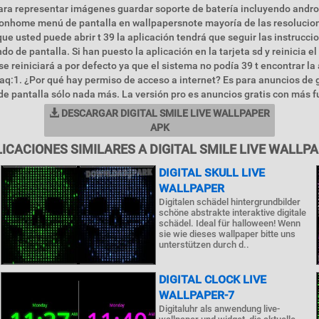
ra representar imágenes guardar soporte de batería incluyendo androi
ionhome menú de pantalla en wallpapersnote mayoría de las resolucion
que usted puede abrir t 39 la aplicación tendrá que seguir las instrucci
ondo de pantalla. Si han puesto la aplicación en la tarjeta sd y reinicia el
se reiniciará a por defecto ya que el sistema no podía 39 t encontrar la
Faq:1. ¿Por qué hay permiso de acceso a internet? Es para anuncios de 
de pantalla sólo nada más. La versión pro es anuncios gratis con más f
DESCARGAR DIGITAL SMILE LIVE WALLPAPER
APK
ICACIONES SIMILARES A DIGITAL SMILE LIVE WALLP
DIGITAL SKULL LIVE
WALLPAPER
Digitalen schädel hintergrundbilder
schöne abstrakte interaktive digitale
schädel. Ideal für halloween! Wenn
sie wie dieses wallpaper bitte uns
unterstützen durch d..
DIGITAL CLOCK LIVE
WALLPAPER-7
Digitaluhr als anwendung live-