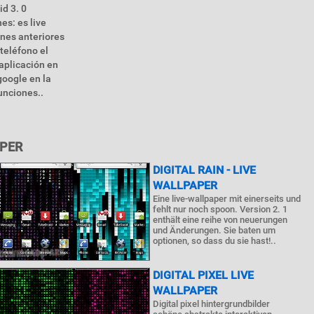
d 3. 0
es: es live
ones anteriores
 teléfono el
 aplicación en
google en la
unciones..
APER
DIGITAL RAIN - LIVE
WALLPAPER
Eine live-wallpaper mit einerseits und
fehlt nur noch spoon. Version 2. 1
enthält eine reihe von neuerungen
und Änderungen. Sie baten um
optionen, so dass du sie hast!..
DIGITAL PIXEL LIVE
WALLPAPER
Digital pixel hintergrundbilder