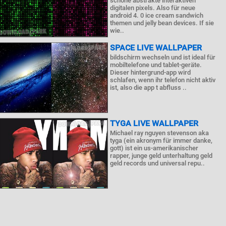
schöne abstrakte interaktiven
digitalen pixels. Also für neue
android 4. 0 ice cream sandwich
themen und jelly bean devices. If sie
wie..
SPACE LIVE WALLPAPER
bildschirm wechseln und ist ideal für
mobiltelefone und tablet-geräte.
Dieser hintergrund-app wird
schlafen, wenn ihr telefon nicht aktiv
ist, also die app t abfluss ..
TYGA LIVE WALLPAPER
Michael ray nguyen stevenson aka
tyga (ein akronym für immer danke,
gott) ist ein us-amerikanischer
rapper, junge geld unterhaltung geld
geld records und universal repu..