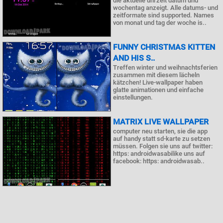
die aktuelle uhrzeit datum und
wochentag anzeigt. Alle datums- und
zeitformate sind supported. Names
von monat und tag der woche is..
FUNNY CHRISTMAS KITTEN
AND HIS S..
Treffen winter und weihnachtsferien
zusammen mit diesem lächeln
kätzchen! Live-wallpaper haben
glatte animationen und einfache
einstellungen.
MATRIX LIVE WALLPAPER
computer neu starten, sie die app
auf handy statt sd-karte zu setzen
müssen. Folgen sie uns auf twitter:
https: androidwasabilike uns auf
facebook: https: androidwasab..