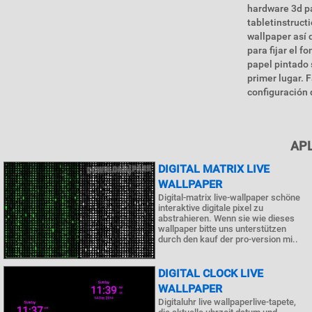
hardware 3d pa
tabletinstruct
wallpaper así 
para fijar el f
papel pintado 
primer lugar. 
configuración 
APL
DIGITAL MATRIX LIVE
WALLPAPER
Digital-matrix live-wallpaper schöne
interaktive digitale pixel zu
abstrahieren. Wenn sie wie dieses
wallpaper bitte uns unterstützen
durch den kauf der pro-version mi..
DIGITAL CLOCK LIVE
WALLPAPER
Digitaluhr live wallpaperlive-tapete,