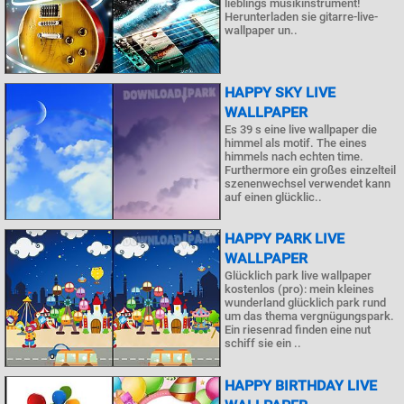
lieblings musikinstrument!
Herunterladen sie gitarre-live-
wallpaper un..
HAPPY SKY LIVE
WALLPAPER
Es 39 s eine live wallpaper die
himmel als motif. The eines
himmels nach echten time.
Furthermore ein großes einzelteil
szenenwechsel verwendet kann
auf einen glücklic..
HAPPY PARK LIVE
WALLPAPER
Glücklich park live wallpaper
kostenlos (pro): mein kleines
wunderland glücklich park rund
um das thema vergnügungspark.
Ein riesenrad finden eine nut
schiff sie ein ..
HAPPY BIRTHDAY LIVE