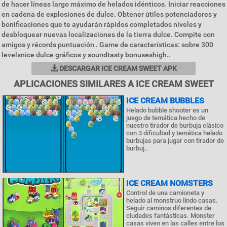
de hacer líneas largo máximo de helados idénticos. Iniciar reacciones
en cadena de explosiones de dulce. Obtener útiles potenciadores y
bonificaciones que te ayudarán rápidos completados niveles y
desbloquear nuevas localizaciones de la tierra dulce. Compite con
amigos y récords puntuación . Game de características: sobre 300
levelsnice dulce gráficos y soundtasty bonuseshigh..
DESCARGAR ICE CREAM SWEET APK
APLICACIONES SIMILARES A ICE CREAM SWEET
ICE CREAM BUBBLES
Helado bubble shooter es un
juego de temática hecho de
nuestro tirador de burbuja clásico
con 3 dificultad y temática helado
burbujas para jugar con tirador de
burbuj..
ICE CREAM NOMSTERS
Control de una camioneta y
helado al monstruo lindo casas.
Seguir caminos diferentes de
ciudades fantásticas. Monster
casas viven en las calles entre los