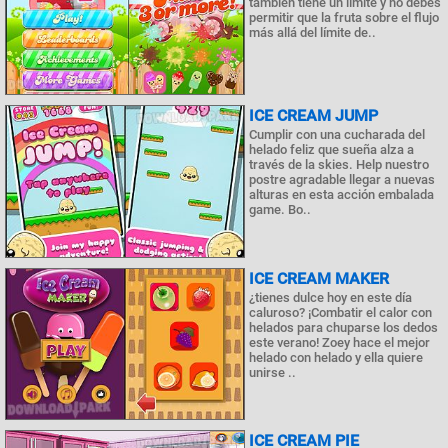
también tiene un límite y no debes
permitir que la fruta sobre el flujo
más allá del límite de..
ICE CREAM JUMP
Cumplir con una cucharada del
helado feliz que sueña alza a
través de la skies. Help nuestro
postre agradable llegar a nuevas
alturas en esta acción embalada
game. Bo..
ICE CREAM MAKER
¿tienes dulce hoy en este día
caluroso? ¡Combatir el calor con
helados para chuparse los dedos
este verano! Zoey hace el mejor
helado con helado y ella quiere
unirse ..
ICE CREAM PIE