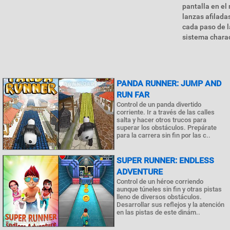
pantalla en el
lanzas afilada
cada paso de l
sistema charac
PANDA RUNNER: JUMP AND
RUN FAR
Control de un panda divertido
corriente. Ir a través de las calles
salta y hacer otros trucos para
superar los obstáculos. Prepárate
para la carrera sin fin por las c..
SUPER RUNNER: ENDLESS
ADVENTURE
Control de un héroe corriendo
aunque túneles sin fin y otras pistas
lleno de diversos obstáculos.
Desarrollar sus reflejos y la atención
en las pistas de este dinám..