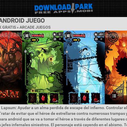
ANDROID JUEGO
 GRATIS »
ARCADE JUEGOS
 Lapsum: Ayudar a un alma perdida de escape del infierno. Controlar el
Tratar de evitar que el héroe de estrellarse contra numerosas trampas 
para android que se va a tomar el héroe a través de diferentes lugares d
s jefes infernales siniestros. El personaje está cayendo en el abismo. T