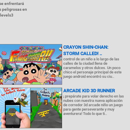
 se enfrentará
s peligrosas en
 levels3
CRAYON SHIN-CHAN:
STORM CALLED! ..
control de un niño a lo largo de las
calles de la ciudad llena de
caramelos y otros dulces. Un poco
chico el personaje principal de este
juego android encontró su ciu..
ARCADE KID 3D RUNNER
¡ prepárate para volar derecho en las
nubes con nuestra nueva aplicación
de corredor 3d arcade niño un juego
para gente perseverante y muy
aventurera! Todo lo que ti..