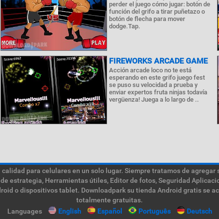
perder el juego cómo jugar: botón de
función del grifo a tirar puñetazo o
botón de flecha para mover
dodge.Tap.
FIREWORKS ARCADE GAME
Acción arcade loco no te está
esperando en este grifo juego fest
se puso su velocidad a prueba y
enviar expertos fruta ninjas todavía
vergüenza! Juega a lo largo de ..
calidad para celulares en un solo lugar. Siempre tratamos de agregar 
de estrategia, Herramientas útiles, Editor de fotos, Seguridad Aplica
roid o dispositivos tablet. Downloadpark su tienda Android gratis se a
totalmente gratuitas.
Languages
English
Español
Português
Deutsch