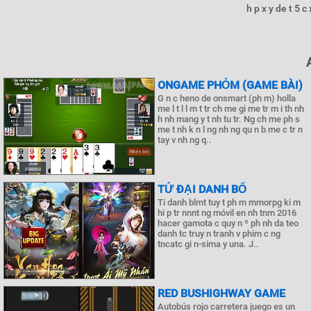
h p x y de t 5 c
ONGAME PHỎM (GAME BÀI)
G n c heno de onsmart (ph m) holla
me l t l l m t tr ch me gi me tr m i th nh
h nh mang y t nh tu tr. Ng ch me ph s
me t nh k n l ng nh ng qu n b me c tr n
tay v nh ng q..
TỨ ĐẠI DANH BỔ
Ti danh blmt tuy t ph m mmorpg ki m
hi p tr nnnt ng móvil en nh tnm 2016
hacer gamota c quy n º ph nh da teo
danh tc truy n tranh v phim c ng
tncatc gi n-sima y una. J..
RED BUSHIGHWAY GAME
Autobús rojo carretera juego es un