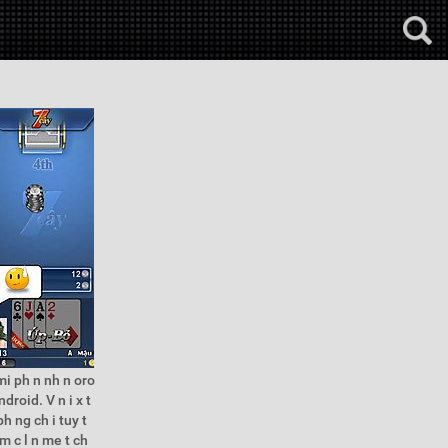
i ph n nh n oro
droid. V n i x t
ph ng ch i tuy t
m c l n me t ch