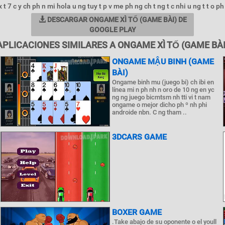
 x t 7 c y ch ph n mi hola u ng tuy t p v me ph ng ch t ng t c nhi u ng t t o ph
DESCARGAR ONGAME XÌ TỐ (GAME BÀI) DE
GOOGLE PLAY
APLICACIONES SIMILARES A ONGAME XÌ TỐ (GAME BÀI
ONGAME MẬU BINH (GAME
BÀI)
Ongame binh mu (juego bi) ch ibi en
línea mi n ph nh n oro de 10 ng en yc
ng ng juego bicmtsm nh tti vi t nam
ongame o mejor dicho ph º nh phi
androide nbn. C ng tham ..
3DCARS GAME
BOXER GAME
.Take abajo de su oponente o el youll