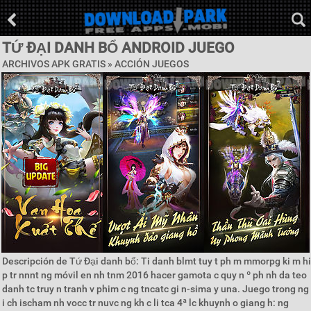
TỨ ĐẠI DANH BỔ ANDROID JUEGO
ARCHIVOS APK GRATIS »
ACCIÓN JUEGOS
Descripción de Tứ Đại danh bổ: Ti danh blmt tuy t ph m mmorpg ki m hi
p tr nnnt ng móvil en nh tnm 2016 hacer gamota c quy n º ph nh da teo
danh tc truy n tranh v phim c ng tncatc gi n-sima y una. Juego trong ng
i ch ischam nh vocc tr nuvc ng kh c li tca 4ª lc khuynh o giang h: ng