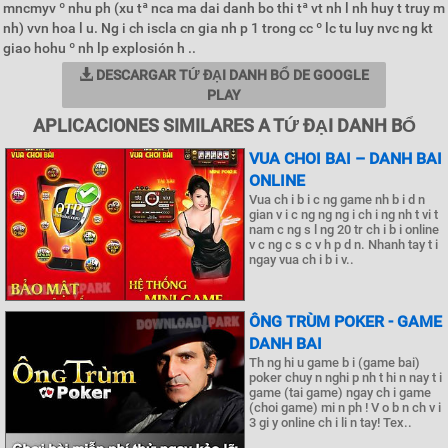
mncmyv º nhu ph (xu tª nca ma dai danh bo thi tª vt nh l nh huy t truy m
nh) vvn hoa l u. Ng i ch iscla cn gia nh p 1 trong cc º lc tu luy nvc ng kt
giao hohu º nh lp explosión h ..
DESCARGAR TỨ ĐẠI DANH BỔ DE GOOGLE
PLAY
APLICACIONES SIMILARES A TỨ ĐẠI DANH BỔ
VUA CHOI BAI – DANH BAI
ONLINE
Vua ch i b i c ng game nh b i d n
gian v i c ng ng ng i ch i ng nh t vi t
nam c ng s l ng 20 tr ch i b i online
v c ng c s c v h p d n. Nhanh tay t i
ngay vua ch i b i v..
ÔNG TRÙM POKER - GAME
DANH BAI
Th ng hi u game b i (game bai)
poker chuy n nghi p nh t hi n nay t i
game (tai game) ngay ch i game
(choi game) mi n ph ! V o b n ch v i
3 gi y online ch i li n tay! Tex..