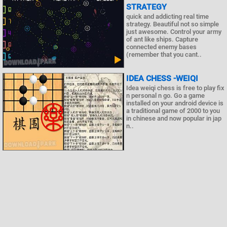
STRATEGY
quick and addicting real time
strategy. Beautiful not so simple
just awesome. Control your army
of ant like ships. Capture
connected enemy bases
(remember that you cant..
IDEA CHESS -WEIQI
Idea weiqi chess is free to play fix
n personal n go. Go a game
installed on your android device is
a traditional game of 2000 to you
in chinese and now popular in jap
n..