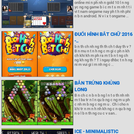
online mi n ph nh n gold 10 l n ng
yc ng ng game b i c m t s m nh t t i
vi t nam ongame nay ph t h nh phi
n b n android. N v i x t ongame ..
ĐUỔI HÌNH BẮT CHỮ 2016
-..
b n th ch nh ng th th ch t duy th v ?
B n mu n t n h ng c m gi c ph n kh
ch khi kh m ph ra m t b n t ng ch
ng kh ng th ? T i ngay dhbc t n h ng
ni m vui gi i m nh ng c ..
BẮN TRỨNG KHỦNG
LONG
B n ch c n b n b ng l n t o th nh nh
m t ba tr n l n qu b ng c ng m u ph
c nh m b ng c ng m u . Ch i cho n
khi tr n m n h nh kh ng c n qu b ng
n o l b n th ng cu c v san..
ICE - MINIMALISTIC