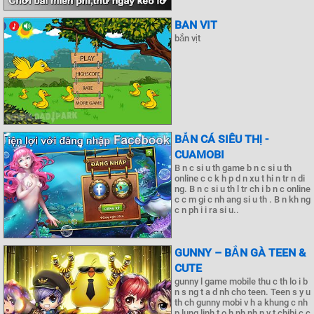
BAN VIT
bắn vịt
BẮN CÁ SIÊU THỊ -
CUAMOBI
B n c si u th game b n c si u th
online c c k h p d n xu t hi n tr n di
ng. B n c si u th l tr ch i b n c online
c c m gi c nh ang si u th . B n kh ng
c n ph i i ra si u..
GUNNY – BẮN GÀ TEEN &
CUTE
gunny l game mobile thu c th lo i b
n s ng t a d nh cho teen. Teen s y u
th ch gunny mobi v h a khung c nh
p lung linh t o h nh nh n v t chibi c c