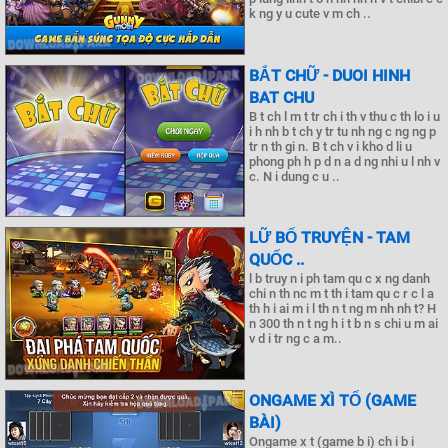
k ng y u cute v m ch ..
BẮT CHỮ - DUOI HINH
BAT CHU
B t ch l m t tr ch i th v thu c th lo i u
i h nh b t ch y tr tu nh ng c ng ng p
tr n th gi n. B t ch v i kho d li u
phong ph h p d n a d ng nhi u l nh v
c. N i dung c u ..
LỮ BỐ TRUYỆN - TAM
QUỐC ..
l b truy n i ph tam qu c x ng danh
chi n th nc m t th i tam qu c r c l a
th h i ai m i l th n t ng m nh nh t? H
n 300 th n t ng h i t b n s chi u m ai
v d i tr ng c a m..
ONGAME XÌ TỐ (GAME
BÀI)
Ongame x t (game b i) ch i b i