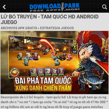
LỮ BỐ TRUYỆN - TAM QUỐC HD ANDROID
JUEGO
ARCHIVOS APK GRATIS »
ESTRATEGIA JUEGOS
Descripción de Lữ bố truyện - tam quốc hd: Lb truy ni ph tam qu cx ng
danh chi n º nc mt º i tam qu crcla º hi ai mil ª nt ng m nh nh t? Hn 300 ª
nt ng hitbns chi um ai vdi tr ng leva nh lb truy nl juego para móviles