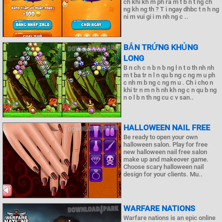
ch khi kh m ph ra m t b n t ng ch
ng kh ng th ? T i ngay dhbc t n h ng
ni m vui gi i m nh ng c ..
BẮN TRỨNG KHỦNG
LONG
B n ch c n b n b ng l n t o th nh nh
m t ba tr n l n qu b ng c ng m u ph
c nh m b ng c ng m u . Ch i cho n
khi tr n m n h nh kh ng c n qu b ng
n o l b n th ng cu c v san..
HALLOWEEN NAIL FREE
Be ready to open your own
halloween salon. Play for free
new halloween nail free salon
make up and makeover game.
Choose scary halloween nail
design for your clients. Mu..
WARFARE NATIONS
Warfare nations is an epic online