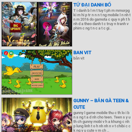
TỨ ĐẠI DANH BỔ
T i danh b l m t tuy t ph m mmorpg
ki m hi p tr n n n t ng mobile l n nh t
n m 2016 do gamota c quy n ph t h
nh d a theo danh t c truy n tranh v
phim c ng t n c a t c gi..
BAN VIT
bắn vịt
GUNNY – BẮN GÀ TEEN &
CUTE
gunny l game mobile thu c th lo i b
n s ng t a d nh cho teen. Teen s y u
th ch gunny mobi v h a khung c nh
p lung linh t o h nh nh n v t chibi c c
k ng y u cute v m ch ..