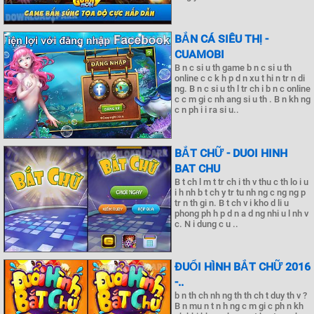
BẮN CÁ SIÊU THỊ -
CUAMOBI
B n c si u th game b n c si u th
online c c k h p d n xu t hi n tr n di
ng. B n c si u th l tr ch i b n c online
c c m gi c nh ang si u th . B n kh ng
c n ph i i ra si u..
BẮT CHỮ - DUOI HINH
BAT CHU
B t ch l m t tr ch i th v thu c th lo i u
i h nh b t ch y tr tu nh ng c ng ng p
tr n th gi n. B t ch v i kho d li u
phong ph h p d n a d ng nhi u l nh v
c. N i dung c u ..
ĐUỔI HÌNH BẮT CHỮ 2016
-..
b n th ch nh ng th th ch t duy th v ?
B n mu n t n h ng c m gi c ph n kh