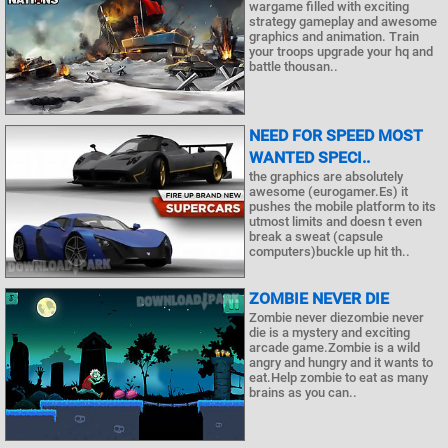
wargame filled with exciting
strategy gameplay and awesome
graphics and animation. Train
your troops upgrade your hq and
battle thousan..
NEED FOR SPEED MOST
WANTED SPECI..
the graphics are absolutely
awesome (eurogamer.Es) it
pushes the mobile platform to its
utmost limits and doesn t even
break a sweat (capsule
computers)buckle up hit th..
ZOMBIE NEVER DIE
Zombie never diezombie never
die is a mystery and exciting
arcade game.Zombie is a wild
angry and hungry and it wants to
eat.Help zombie to eat as many
brains as you can..