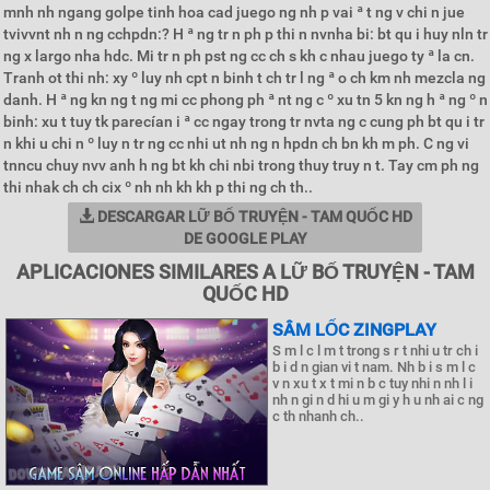
mnh nh ngang golpe tinh hoa cad juego ng nh p vai ª t ng v chi n jue
tvivvnt nh n ng cchpdn:? H ª ng tr n ph p thi n nvnha bi: bt qu i huy nln tr
ng x largo nha hdc. Mi tr n ph pst ng cc ch s kh c nhau juego ty ª la cn.
Tranh ot thi nh: xy º luy nh cpt n binh t ch tr l ng ª o ch km nh mezcla ng
danh. H ª ng kn ng t ng mi cc phong ph ª nt ng c º xu tn 5 kn ng h ª ng º n
binh: xu t tuy tk parecían i ª cc ngay trong tr nvta ng c cung ph bt qu i tr
n khi u chi n º luy n tr ng cc nhi ut nh ng n hpdn ch bn kh m ph. C ng vi
tnncu chuy nvv anh h ng bt kh chi nbi trong thuy truy n t. Tay cm ph ng
thi nhak ch ch cix º nh nh kh kh p thi ng ch th..
DESCARGAR LỮ BỐ TRUYỆN - TAM QUỐC HD
DE GOOGLE PLAY
APLICACIONES SIMILARES A LỮ BỐ TRUYỆN - TAM
QUỐC HD
SÂM LỐC ZINGPLAY
S m l c l m t trong s r t nhi u tr ch i
b i d n gian vi t nam. Nh b i s m l c
v n xu t x t mi n b c tuy nhi n nh l i
nh n gi n d hi u m gi y h u nh ai c ng
c th nhanh ch..