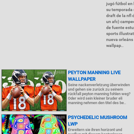
jugó fútbol en
su temporada s
draft de la nfl
un afc) campe
de fuente estu
sports illustr
nueva orleáns 
wallpap..
PEYTON MANNING LIVE
WALLPAPER
Seine nackenverletzung überwinden
und gehen sie zurück zu seinem
rückfall peyton manning fohlen weg?
Oder wird sein kleiner bruder eli
manning nehmen den titel des be..
PSYCHEDELIC MUSHROOM
LWP
Erweitern sie ihren horizont und