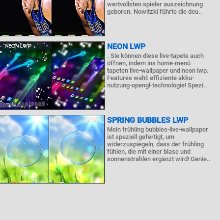
wertvollsten spieler auszeichnung
geboren. Nowitzki führte die deu..
NEON LWP
. Sie können diese live-tapete auch
öffnen, indem ins home-menü
tapeten live-wallpaper und neon lwp.
Features wahl: effiziente akku-
nutzung-opengl-technologie! Spezi..
SPRING BUBBLES LWP
Mein frühling bubbles-live-wallpaper
ist speziell gefertigt, um
widerzuspiegeln, dass der frühling
fühlen, die mit einer blase und
sonnenstrahlen ergänzt wird! Genie..