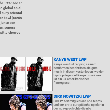
 de 1997 sec en
n global en el
 sur y oriental
er bowl (tazón
 junto con
as: sonora
spitta chorros
KANYE WEST LWP
Kanye west ist repping seinem
berühmten beschriften sie gute
musik in dieser kostenlosen lwp der
hip-hop-legende! Kanye omari west
ist ein us-amerikanischer
filmregisse..
DIRK NOWITZKI LWP
und 12 zeit mitglied alle nba-teams
und der erste europäische spieler in
der nba-geschichte die nba