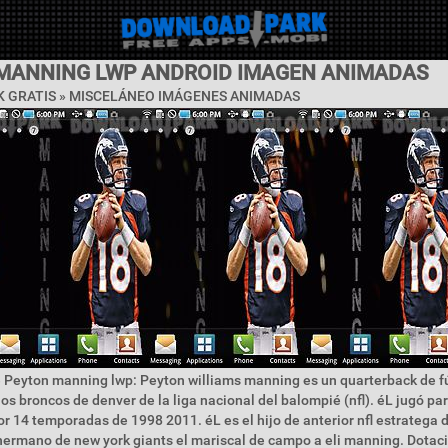
MANNING LWP ANDROID IMAGEN ANIMADAS
 GRATIS »
MISCELÁNEO IMÁGENES ANIMADAS
 Peyton manning lwp: Peyton williams manning es un quarterback de f
os broncos de denver de la liga nacional del balompié (nfl). éL jugó par
or 14 temporadas de 1998 2011. éL es el hijo de anterior nfl estratega 
ermano de new york giants el mariscal de campo a eli manning. Dotac