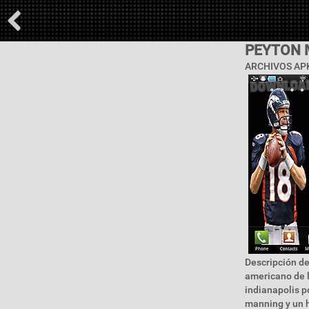
PEYTON 
ARCHIVOS APK
Descripción de
americano de l
indianapolis p
manning y un h