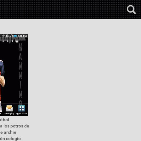
útbol
a los potros de
de archie
ión colegio