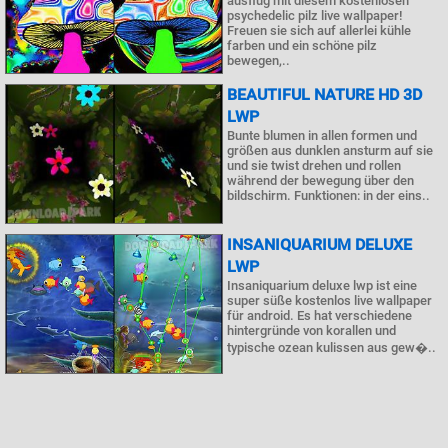
ausflug mit diesem kostenlosen
psychedelic pilz live wallpaper!
Freuen sie sich auf allerlei kühle
farben und ein schöne pilz
bewegen,..
BEAUTIFUL NATURE HD 3D
LWP
Bunte blumen in allen formen und
größen aus dunklen ansturm auf sie
und sie twist drehen und rollen
während der bewegung über den
bildschirm. Funktionen: in der eins..
INSANIQUARIUM DELUXE
LWP
Insaniquarium deluxe lwp ist eine
super süße kostenlos live wallpaper
für android. Es hat verschiedene
hintergründe von korallen und
typische ozean kulissen aus gew�..