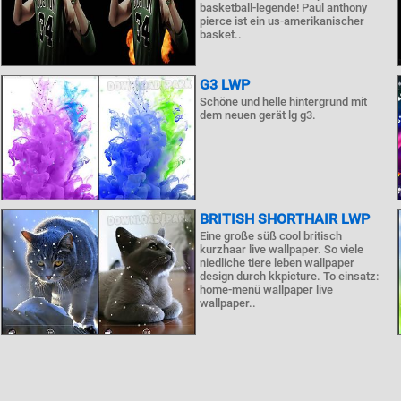
basketball-legende! Paul anthony
pierce ist ein us-amerikanischer
basket..
G3 LWP
Schöne und helle hintergrund mit
dem neuen gerät lg g3.
BRITISH SHORTHAIR LWP
Eine große süß cool britisch
kurzhaar live wallpaper. So viele
niedliche tiere leben wallpaper
design durch kkpicture. To einsatz:
home-menü wallpaper live
wallpaper..