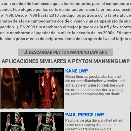
 la universidad de tennessee que a los voluntarios para el campeonato
enior. Fue elegido por los colts de indianápolis con la primera selecció
 de 1998. Desde 1998 hasta 2010 condujo los potros a ocho (siete afc del
onatos de afc de campeonatos dos de división y un campeonato de sup
pendo xli). En 2009 fue nombrado el mejor jugador de la nfl y fox sports
ated le nombraron el jugador de la nfl de la década de los 2000s. Etiquet
luisiana prisa ofensa descriptores: tema de las apps de lwp sd tarjeta 
DESCARGAR PEYTON MANNING LWP APK
APLICACIONES SIMILARES A PEYTON MANNING LWP
KANE LWP
Glenn thomas jacobs aka kane ist
ein us-amerikanischer wrestler und
schauspieler unterschrieb bei wwe,
wo er eine co-inhaber der wwe tag
ist, team championship mit danie..
PAUL PIERCE LWP
Paul pierce aka die wahrheit ist auf
feuer und repping die celtics in
diesem kostenlosen lwp die