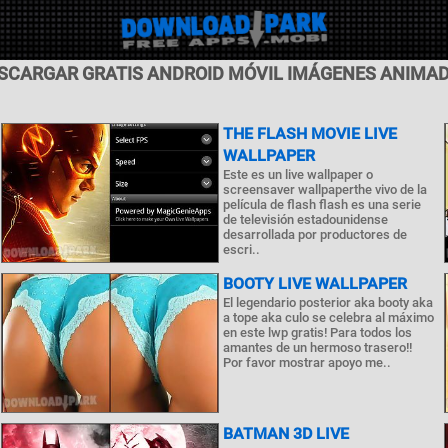
SCARGAR GRATIS ANDROID MÓVIL IMÁGENES ANIMA
THE FLASH MOVIE LIVE
WALLPAPER
Este es un live wallpaper o
screensaver wallpaperthe vivo de la
película de flash flash es una serie
de televisión estadounidense
desarrollada por productores de
escri..
BOOTY LIVE WALLPAPER
El legendario posterior aka booty aka
a tope aka culo se celebra al máximo
en este lwp gratis! Para todos los
amantes de un hermoso trasero!!
Por favor mostrar apoyo me..
BATMAN 3D LIVE