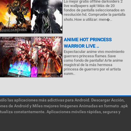
Lo mejor gratis offline darksiders 2
live wallpapers apk! Más de 20
fondos de pantalla seleccionados en
resolución hd. Compruebe la pantalla
shots.How a utilizar: men�..
ANIME HOT PRINCESS
WARRIOR LIVE ..
Espectacular anime vivo movimiento
guerrero princesa flames.Save
como fondo de pantalla! Arte anime
magistral de la más hermosa
princesa de guerrero por el artista
sunm..
sólo las aplicaciones más adictivas para Android. Descargar Acción,
ciones de Android y Miles mejores Imágenes Animadas en formato .apk
ctualiza constantemente. Aplicaciones móviles rápidas, seguras y