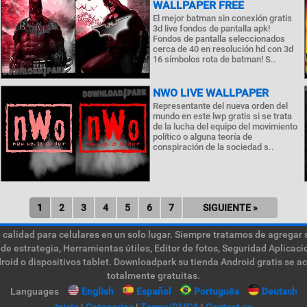
WALLPAPER FREE
El mejor batman sin conexión gratis
3d live fondos de pantalla apk!
Fondos de pantalla seleccionados
cerca de 40 en resolución hd con 3d
16 símbolos rota de batman! S..
NWO LIVE WALLPAPER
Representante del nueva orden del
mundo en este lwp gratis si se trata
de la lucha del equipo del movimiento
político o alguna teoría de
conspiración de la sociedad s..
1
2
3
4
5
6
7
SIGUIENTE »
calidad para celulares en un solo lugar. Siempre tratamos de agregar 
de estrategia, Herramientas útiles, Editor de fotos, Seguridad Aplica
roid o dispositivos tablet. Downloadpark su tienda Android gratis se a
totalmente gratuitas.
Languages
English
Español
Português
Deutsch