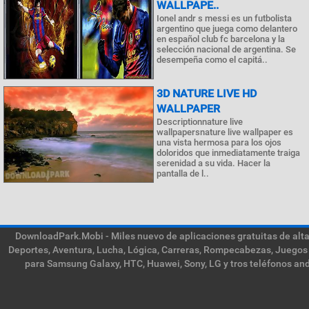
WALLPAPE..
Ionel andr s messi es un futbolista
argentino que juega como delantero
en español club fc barcelona y la
selección nacional de argentina. Se
desempeña como el capitá..
3D NATURE LIVE HD
WALLPAPER
Descriptionnature live
wallpapersnature live wallpaper es
una vista hermosa para los ojos
doloridos que inmediatamente traiga
serenidad a su vida. Hacer la
pantalla de l..
DownloadPark.Mobi - Miles nuevo de aplicaciones gratuitas de alta 
Deportes, Aventura, Lucha, Lógica, Carreras, Rompecabezas, Juegos 
para Samsung Galaxy, HTC, Huawei, Sony, LG y tros teléfonos and