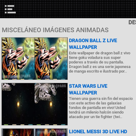
DE
MISCELÁNEO IMÁGENES ANIMADAS
DRAGON BALL Z LIVE
WALLPAPER
Este wallpaper de dragon ball z vivo
tiene goku voladura sus super
poderes a través de su pantalla.
Dragon ball z es una serie japonesa
de manga escrito e ilustrado por..
STAR WARS LIVE
WALLPAPER
Tienen una guerra sin fin del espacio
con este activo de las galaxias
fondos de pantalla en vivo! Usted
tendrá un milenio halcón siendo
atacado por un tie fighter (twi..
LIONEL MESSI 3D LIVE HD