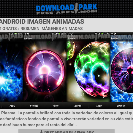
ANDROID IMAGEN ANIMADAS
 GRATIS »
RESUMEN IMÁGENES ANIMADAS
 Plasma: La pantalla brillará con toda la variedad de colores al igual 
os fantásticos fondos de pantalla vivo traerán variedad en su vida coti
 dará buen humor para el resto del día!..
DESCARGAR PLASMA APK