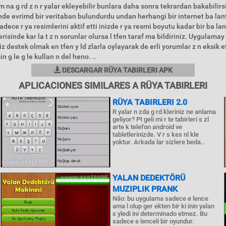
sm na g rd z n r yalar ekleyebilir bunlara daha sonra tekrardan bakabilir
nde evrimd bir veritaban bulundurdu undan herhangi bir internet ba lan
dece r ya resimlerini aktif etti inizde r ya resmi boyutu kadar bir ba lant
isinde kar la t z n sorunlar olursa l tfen taraf ma bildiriniz. Uygulamay
iz destek olmak en tfen y ld zlarla oylayarak de erli yorumlar z n eksik 
sin g le g le kullan n del heno. ..
DESCARGAR RÜYA TABIRLERI APK
APLICACIONES SIMILARES A RÜYA TABIRLERI
RÜYA TABIRLERI 2.0
R yalar n zda g rd kleriniz ne anlama
geliyor? Pt geli mi r te tabirleri s zl
arte k telefon android ve
tabletlerinizde. V r s kes nl kle
yoktur. Arkada lar sizlere beda..
YALAN DEDEKTÖRÜ
MUZIPLIK PRANK
Não: bu uygulama sadece e lence
ama l olup ger ekten bir ki inin yalan
s yledi ini determinado etmez. Bu
sadece e lenceli bir oyundur.