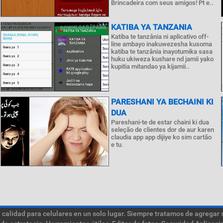
Brincadeira com seus amigos! Pt e..
KATIBA YA TANZANIA
Katiba te tanzânia ni aplicativo off-
line ambayo inakuwezesha kusoma
katiba te tanzânia inayotumika sasa
huku ukiweza kushare nd jamii yako
kupitia mitandao ya kijamii..
PARESHANI YA BECHAINI KI
DUA
Pareshani-te de estar chaini ki dua
seleção de clientes dor de aur karen
claudia app app dijiye ko sim cartão
e tu.
calidad para celulares en un solo lugar. Siempre tratamos de agregar 