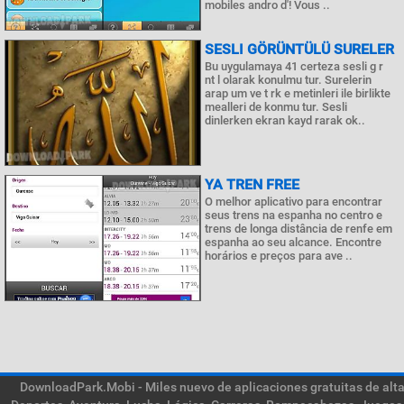
mobiles andro d'! Vous ..
SESLI GÖRÜNTÜLÜ SURELER
Bu uygulamaya 41 certeza sesli g r
nt l olarak konulmu tur. Surelerin
arap um ve t rk e metinleri ile birlikte
mealleri de konmu tur. Sesli
dinlerken ekran kayd rarak ok..
YA TREN FREE
O melhor aplicativo para encontrar
seus trens na espanha no centro e
trens de longa distância de renfe em
espanha ao seu alcance. Encontre
horários e preços para ave ..
DownloadPark.Mobi - Miles nuevo de aplicaciones gratuitas de alta 