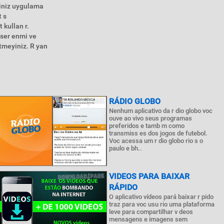
siniz uygulama
t s
 kullan r.
 ser enmi ve
etmeyiniz. R yan
RÁDIO GLOBO
Nenhum aplicativo da r dio globo voc
ouve ao vivo seus programas
preferidos e tamb m como
transmiss es dos jogos de futebol.
Voc acessa um r dio globo rio s o
paulo e bh..
VIDEOS PARA BAIXAR
RÁPIDO
O aplicativo vídeos pará baixar r pido
traz para voc usu rio uma plataforma
leve para compartilhar v deos
mensagens e imagens sem