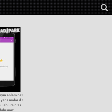
 eyin anlam ne?
 yans malar d r.
labilirsiniz r
bilirsiniz