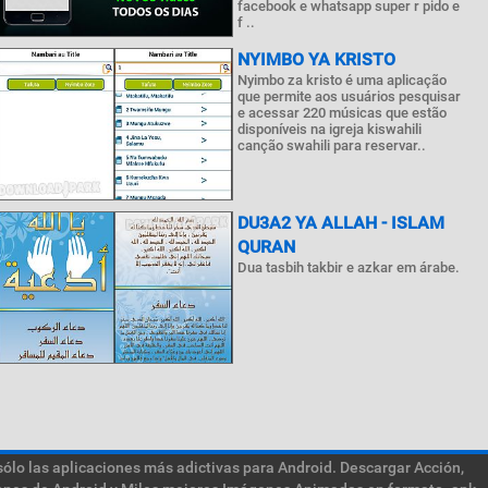
facebook e whatsapp super r pido e
f ..
NYIMBO YA KRISTO
Nyimbo za kristo é uma aplicação
que permite aos usuários pesquisar
e acessar 220 músicas que estão
disponíveis na igreja kiswahili
canção swahili para reservar..
DU3A2 YA ALLAH - ISLAM
QURAN
Dua tasbih takbir e azkar em árabe.
sólo las aplicaciones más adictivas para Android. Descargar Acción,