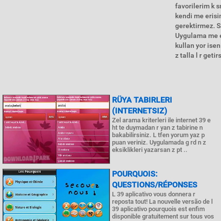
favorilerim k 
kendi me erisi
gerektirmez. Sa
Uygulama me er
kullan yor isen
z talla l r getir
RÜYA TABIRLERI
(INTERNETSIZ)
Zel arama kriterleri ile internet 39 e
ht te duymadan r yan z tabirine n
bakabilirsiniz. L tfen yorum yaz p
puan veriniz. Uygulamada g rd n z
eksiklikleri yazarsan z pt ..
POURQUOIS:
QUESTIONS/RÉPONSES
L 39 aplicativo vous donnera r
reposta tout! La nouvelle versão de l
39 aplicativo pourquois est enfim
disponible gratuitement sur tous vos