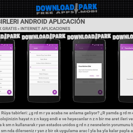
IRLERI ANDROID APLICACIÓN
 GRATIS »
INTERNET APLICACIONES
 Rüya tabirleri: ¿g rd m r ya acaba ne anlama geliyor? ¿R yamda g rd m
kolojinizin hayat n z n kayg endi e ve heyecanlar n z n bir me aret ileri ve
a k sm n kullanarak r yan estados unidos g rd n z nesnelerin yorumunu bu
sm nda dilerseniz r yan z bir ok uygulama arac l yla ba yla kalar payla a