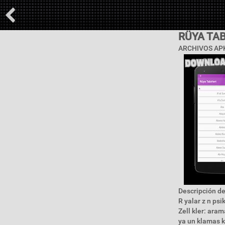
RÜYA TAB
ARCHIVOS APK
Descripción de
R yalar z n psi
Zell kler: aram
ya un klamas k 