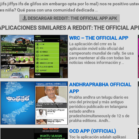
 jifs jiffys ifs de glifos sin embargo opta por lo mal) nos re positivo usted
ces niña? Qué pasa con una comunidad dedicada ..
DESCARGAR REDDIT: THE OFFICIAL APP APK
APLICACIONES SIMILARES A REDDIT: THE OFFICIAL AP
WRC – THE OFFICIAL APP
La aplicación del cmr es la
aplicación móvil sólo oficial del
campeonato mundial de rally. Se usa
para mantener al día con todas las
noticias videos información y ..
ANDHRAPRABHA OFFICIAL
APP
Prabha andhra un telugu diario es
uno del principal y más antiguo
periódico publicado en telangana
estado andhra
pradeshsimultaneously de 12 s de
prabha editions. Andh..
OCD APP (OFFICIAL)
Toc la aplicación adalah aplikasi