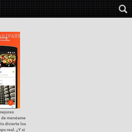
 mejores
ial de menéame
o divierte los
po real. ¿Y si