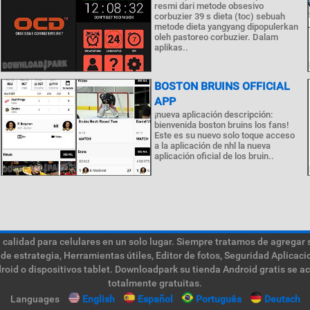
resmi dari metode obsesivo
corbuzier 39 s dieta (toc) sebuah
metode dieta yangyang dipopulerkan
oleh pastoreo corbuzier. Dalam
aplikas..
BOSTON BRUINS OFFICIAL
APP
¡nueva aplicación descripción:
bienvenida boston bruins los fans!
Este es su nuevo solo toque acceso
a la aplicación de nhl la nueva
aplicación oficial de los bruin..
calidad para celulares en un solo lugar. Siempre tratamos de agregar 
de estrategia, Herramientas útiles, Editor de fotos, Seguridad Aplica
roid o dispositivos tablet. Downloadpark su tienda Android gratis se a
totalmente gratuitas.
Languages
English
Español
Português
Deutsch