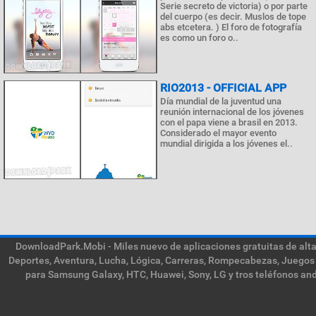
Serie secreto de victoria) o por parte
del cuerpo (es decir. Muslos de tope
abs etcetera. ) El foro de fotografía
es como un foro o..
RIO2013 - OFFICIAL APP
Día mundial de la juventud una
reunión internacional de los jóvenes
con el papa viene a brasil en 2013.
Considerado el mayor evento
mundial dirigida a los jóvenes el..
DownloadPark.Mobi - Miles nuevo de aplicaciones gratuitas de alta 
Deportes, Aventura, Lucha, Lógica, Carreras, Rompecabezas, Juegos 
para Samsung Galaxy, HTC, Huawei, Sony, LG y tros teléfonos and