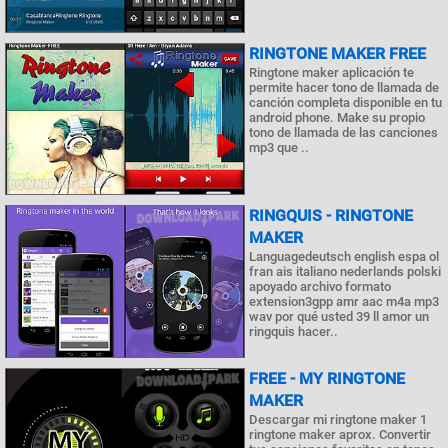
RINGTONE MAKER FREE
Ringtone maker aplicación te
permite hacer tono de llamada de
canción completa disponible en tu
android phone. Make su propio
tono de llamada de las canciones
mp3 que ..
RINGQUIS - RINGTONE
MAKER
Languagedeutsch english espa ol
fran ais italiano nederlands polski
apoyado archivo formato
extension3gpp amr aac m4a mp3
wav por qué usted 39 ll amor un
ringquis hacer..
FREE - MY RINGTONE
MAKER
Descargar mi ringtone maker 1
ringtone maker aprox. Convertir