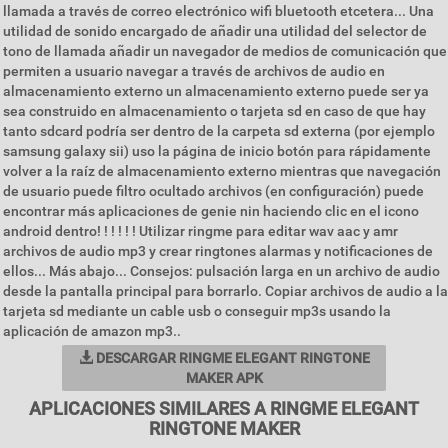
llamada a través de correo electrónico wifi bluetooth etcetera... Una
utilidad de sonido encargado de añadir una utilidad del selector de
tono de llamada añadir un navegador de medios de comunicación que
permiten a usuario navegar a través de archivos de audio en
almacenamiento externo un almacenamiento externo puede ser ya
sea construido en almacenamiento o tarjeta sd en caso de que hay
tanto sdcard podría ser dentro de la carpeta sd externa (por ejemplo
samsung galaxy sii) uso la página de inicio botón para rápidamente
volver a la raíz de almacenamiento externo mientras que navegación
de usuario puede filtro ocultado archivos (en configuración) puede
encontrar más aplicaciones de genie nin haciendo clic en el icono
android dentro! ! ! ! ! ! Utilizar ringme para editar wav aac y amr
archivos de audio mp3 y crear ringtones alarmas y notificaciones de
ellos... Más abajo... Consejos: pulsación larga en un archivo de audio
desde la pantalla principal para borrarlo. Copiar archivos de audio a la
tarjeta sd mediante un cable usb o conseguir mp3s usando la
aplicación de amazon mp3..
DESCARGAR RINGME ELEGANT RINGTONE
MAKER APK
APLICACIONES SIMILARES A RINGME ELEGANT
RINGTONE MAKER