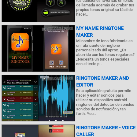
tus canciones favoritas en tonos
de llamada además de grabar tus
propios tonos original su fácil de
hacer..
MY NAME RINGTONE
MAKER
Mi nombre de tono fabricante es
un fabricante de ringtone
personalizado útil aprox. ¿Es
aburrido con los tonos regulares?
¿Necesita un tonos especiales
con el texto p..
RINGTONE MAKER AND
EDITOR
Esta aplicación gratuita permite
hacer y editar sonidos para
utilizar su dispositivo android
ringtones del detector de sonidos
sonidos de notificación y tan
forth. You..
RINGTONE MAKER - VOICE
CALLER