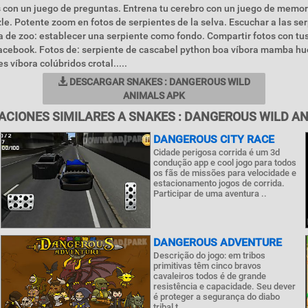
 con un juego de preguntas. Entrena tu cerebro con un juego de memo
le. Potente zoom en fotos de serpientes de la selva. Escuchar a las se
 de zoo: establecer una serpiente como fondo. Compartir fotos con tu
facebook. Fotos de: serpiente de cascabel python boa víbora mamba h
 víbora colúbridos crotal.....
DESCARGAR SNAKES : DANGEROUS WILD
ANIMALS APK
ACIONES SIMILARES A SNAKES : DANGEROUS WILD A
DANGEROUS CITY RACE
Cidade perigosa corrida é um 3d
condução app e cool jogo para todos
os fãs de missões para velocidade e
estacionamento jogos de corrida.
Participar de uma aventura ..
DANGEROUS ADVENTURE
Descrição do jogo: em tribos
primitivas têm cinco bravos
cavaleiros todos é de grande
resistência e capacidade. Seu dever
é proteger a segurança do diabo
tribal t..