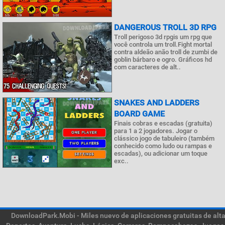
DANGEROUS TROLL 3D RPG
Troll perigoso 3d rpgis um rpg que
você controla um troll.Fight mortal
contra aldeão anão troll de zumbi de
goblin bárbaro e ogro. Gráficos hd
com caracteres de alt..
SNAKES AND LADDERS
BOARD GAME
Finais cobras e escadas (gratuita)
para 1 a 2 jogadores. Jogar o
clássico jogo de tabuleiro (também
conhecido como ludo ou rampas e
escadas), ou adicionar um toque
exc..
DownloadPark.Mobi - Miles nuevo de aplicaciones gratuitas de alta 