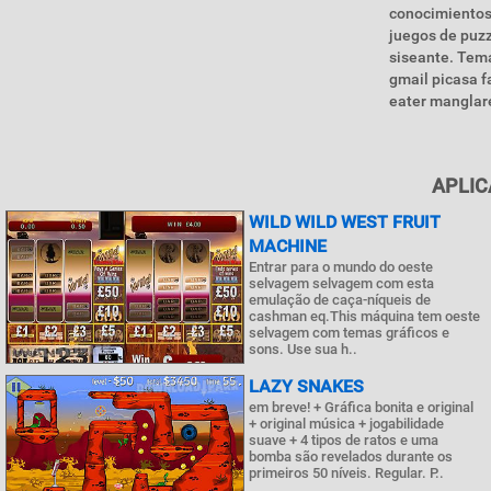
conocimientos
juegos de puzz
siseante. Tema
gmail picasa 
eater manglares
APLIC
WILD WILD WEST FRUIT
MACHINE
Entrar para o mundo do oeste
selvagem selvagem com esta
emulação de caça-níqueis de
cashman eq.This máquina tem oeste
selvagem com temas gráficos e
sons. Use sua h..
LAZY SNAKES
em breve! + Gráfica bonita e original
+ original música + jogabilidade
suave + 4 tipos de ratos e uma
bomba são revelados durante os
primeiros 50 níveis. Regular. P..