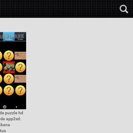
de puzzle hd
a de app2sd.
sabana
 tus