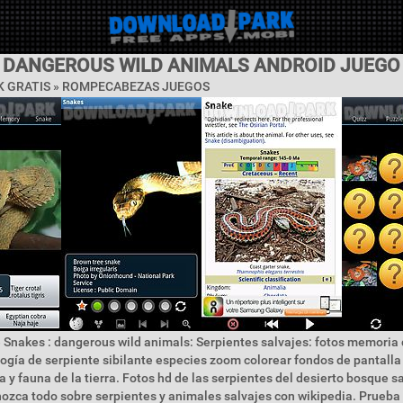
: DANGEROUS WILD ANIMALS ANDROID JUEGO
 GRATIS »
ROMPECABEZAS JUEGOS
 Snakes : dangerous wild animals: Serpientes salvajes: fotos memoria 
logía de serpiente sibilante especies zoom colorear fondos de pantall
ra y fauna de la tierra. Fotos hd de las serpientes del desierto bosque 
zca todo sobre serpientes y animales salvajes con wikipedia. Prueba