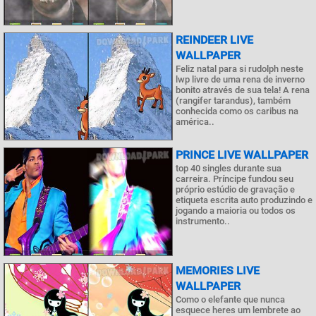
REINDEER LIVE
WALLPAPER
Feliz natal para si rudolph neste
lwp livre de uma rena de inverno
bonito através de sua tela! A rena
(rangifer tarandus), também
conhecida como os caribus na
américa..
PRINCE LIVE WALLPAPER
top 40 singles durante sua
carreira. Príncipe fundou seu
próprio estúdio de gravação e
etiqueta escrita auto produzindo e
jogando a maioria ou todos os
instrumento..
MEMORIES LIVE
WALLPAPER
Como o elefante que nunca
esquece heres um lembrete ao