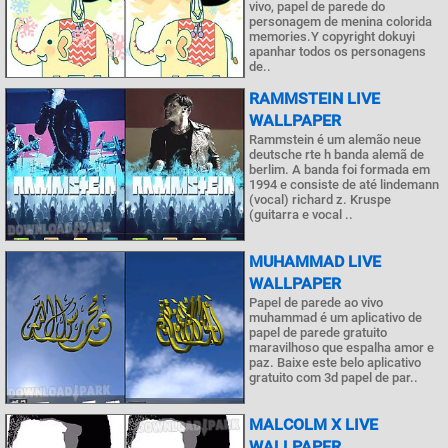
vivo, papel de parede do
personagem de menina colorida
memories.Y copyright dokuyi
apanhar todos os personagens
de..
RAMMSTEIN LIVE
WALLPAPER
Rammstein é um alemão neue
deutsche rte h banda alemã de
berlim. A banda foi formada em
1994 e consiste de até lindemann
(vocal) richard z. Kruspe
(guitarra e vocal ..
MUHAMMAD LIVE
WALLPAPER
Papel de parede ao vivo
muhammad é um aplicativo de
papel de parede gratuito
maravilhoso que espalha amor e
paz. Baixe este belo aplicativo
gratuito com 3d papel de par..
MALCOLM X LIVE
WALLPAPER