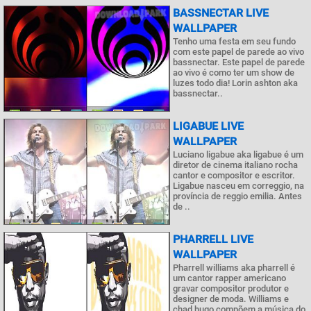
BASSNECTAR LIVE
WALLPAPER
Tenho uma festa em seu fundo
com este papel de parede ao vivo
bassnectar. Este papel de parede
ao vivo é como ter um show de
luzes todo dia! Lorin ashton aka
bassnectar..
LIGABUE LIVE
WALLPAPER
Luciano ligabue aka ligabue é um
diretor de cinema italiano rocha
cantor e compositor e escritor.
Ligabue nasceu em correggio, na
província de reggio emilia. Antes
de ..
PHARRELL LIVE
WALLPAPER
Pharrell williams aka pharrell é
um cantor rapper americano
gravar compositor produtor e
designer de moda. Williams e
chad hugo compõem a música do