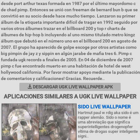
desde port arthur texas formada en 1987 por el último mayordomo c
de chad pimp. Entonces se unió con freeman de bernard bun b que se
convirtió en su socio desde hace mucho tiempo. Lanzaron su primer
álbum de la etiqueta importante difícil de tragar en 1992 seguido por
varios otros álbumes trazar en el billboard 200 y top r charts de
álbumes de hip-hop b incluyendo al uno mismo titulado metro kingz
álbum que debutó en el número uno en el billboard 200 en agosto de
2007. El grupo ha aparecido de golpe escoge por otros artistas como
big pimpin de jay z y sippin en algún jarabe de mafia tres 6. Pimp c
fundada ugk records a finales de 2005. En 04 de diciembre de 2007
pimp c fue encontrado muerto en una habitación de hotel de west
hollywood california. Por favor mostrar apoyo mediante la publicación
de comentarios y calificaciones! Gracias. Recuerde..
DESCARGAR UGK LIVE WALLPAPER APK
APLICACIONES SIMILARES A UGK LIVE WALLPAPER
SIDO LIVE WALLPAPER
Hartmut paul w rdig aka sido é um
rapper alemão. Sido o nome é
uma abreviação que significa
superintelligentes drogenopfer
vítima de drogas super inteligente
signi..