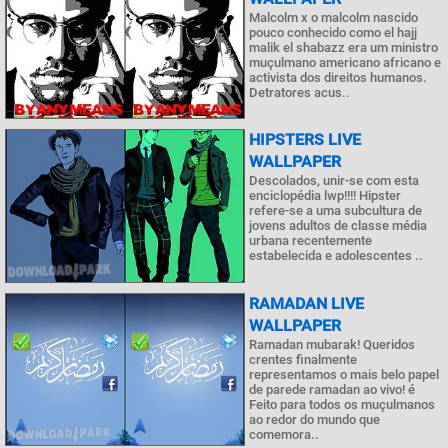
Malcolm x o malcolm nascido
pouco conhecido como el hajj
malik el shabazz era um ministro
muçulmano americano africano e
activista dos direitos humanos.
Detratores acus..
HIPSTERS LIVE
WALLPAPER
Descolados, unir-se com esta
enciclopédia lwp!!!! Hipster
refere-se a uma subcultura de
jovens adultos de classe média
urbana recentemente
estabelecida e adolescentes ..
RAMADAN LIVE
WALLPAPER
Ramadan mubarak! Queridos
crentes finalmente
representamos o mais belo papel
de parede ramadan ao vivo! é
Feito para todos os muçulmanos
ao redor do mundo que
comemora..