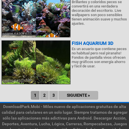
Brillantes y coloridos peces se
convertirá en una verdadera
decoración del escritorio. Live
wallpapers son poco sensibles
tienen animación suave y muchos
ajustes.
FISH AQUARIUM 3D
Es un acuario que contiene peces
no habitual pero real piranahs!
Fondos de pantalla vivos ofrecen
muy gráficos son energía ahorro
y fácil de usar.
1
2
3
SIGUIENTE »
DownloadPark.Mobi - Miles nuevo de aplicaciones gratuitas de alta
calidad para celulares en un solo lugar. Siempre tratamos de agregar
sólo las aplicaciones más adictivas para Android. Descargar Acción,
Deportes, Aventura, Lucha, Lógica, Carreras, Rompecabezas, Juegos