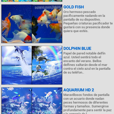
GOLD FISH
Oro hermoso pescado
pacíficamente nadando en la
pantalla de su dispositivo.
Pequeñas criaturas pacificador te
gustará con su presencia donde
quiera que estés.
DOLPHIN BLUE
Papel de pared notable delfín
azul. Usted sentirá todo el
encanto del verano. Bellos
delfines saltarán desde el mar
contra el cielo azul en la pantalla
de su teléfon..
AQUARIUM HD 2
Maravillosos fondos de pantalla
con un acuario donde nadan
peces hermosos de diferentes
formas y tamaños. Sumergirse
profundamente para sentir la paz
y la armonía de l..