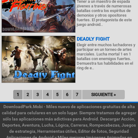
Tener a un maestro de espada
jóvenes a través de numerosas
batallas contra los espíritus de
demonios y otros opositores
fuertes. El protagonista de este
juego android..
DEADLY FIGHT
Elegir entre muchos luchadores y
participar en un torneo de artes
marciales. Lucha mortal 1 en 1
batallas con enemigos fuertes.
Demuestra tus habilidades en el
ring de e..
1
2
3
4
5
6
7
SIGUIENTE »
DownloadPark.Mobi - Miles nuevo de aplicaciones gratuitas de alta
calidad para celulares en un solo lugar. Siempre tratamos de agregar
sólo las aplicaciones más adictivas para Android. Descargar Acción,
Deportes, Aventura, Lucha, Lógica, Carreras, Rompecabezas, Juegos
de estrategia, Herramientas útiles, Editor de fotos, Seguridad
Aplicaciones de Android y Miles mejores Imágenes Animadas en