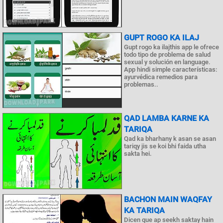
GUPT ROGO KA ILAJ
Gupt rogo ka ilajthis app le ofrece
todo tipo de problema de salud
sexual y solución en language.
App hindi simple características:
ayurvédica remedios para
problemas..
QAD LAMBA KARNE KA
TARIQA
Qad ka bharhany k asan se asan
tariqy jis se koi bhi faida utha
sakta hei.
BACHON MAIN WAQFAY
KA TARIQA
Dicen que ap seekh saktay hain