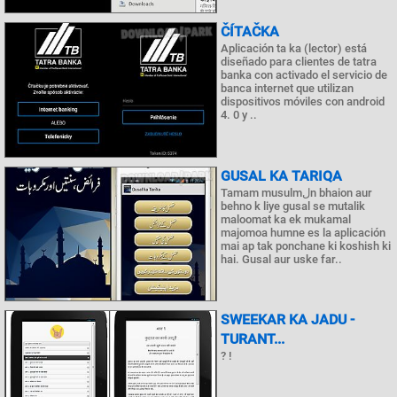
ČÍTAČKA
Aplicación ta ka (lector) está
diseñado para clientes de tatra
banka con activado el servicio de
banca internet que utilizan
dispositivos móviles con android
4. 0 y ..
GUSAL KA TARIQA
Tamam musulmلn bhaion aur
behno k liye gusal se mutalik
maloomat ka ek mukamal
majomoa humne es la aplicación
mai ap tak ponchane ki koshish ki
hai. Gusal aur uske far..
SWEEKAR KA JADU -
TURANT...
? !