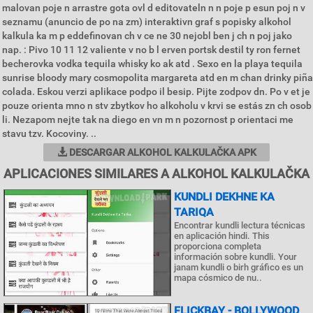
malovan poje n arrastre gota ovl d editovateln n n poje p esun poj n v
seznamu (anuncio de po na zm) interaktivn graf s popisky alkohol
kalkula ka m p eddefinovan ch v ce ne 30 nejobl ben j ch n poj jako
nap. : Pivo 10 11 12 valiente v no b l erven portsk destil ty ron fernet
becherovka vodka tequila whisky ko ak atd . Sexo en la playa tequila
sunrise bloody mary cosmopolita margareta atd en m chan drinky piña
colada. Eskou verzi aplikace podpo il besip. Pijte zodpov dn. Po v et je
pouze orienta mno n stv zbytkov ho alkoholu v krvi se estás zn ch osob
li. Nezapom nejte tak na diego en vn m n pozornost p orientaci me
stavu tzv. Kocoviny. ..
DESCARGAR ALKOHOL KALKULAČKA APK
APLICACIONES SIMILARES A ALKOHOL KALKULAČKA
KUNDLI DEKHNE KA
TARIQA
Encontrar kundli lectura técnicas
en aplicación hindi. This
proporciona completa
información sobre kundli. Your
janam kundli o birh gráfico es un
mapa cósmico de nu..
FLICKBAY - BOLLYWOOD