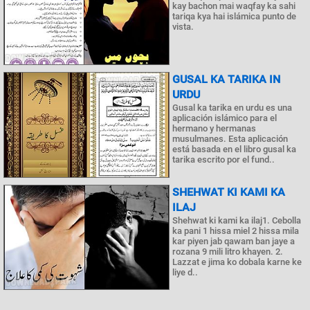
kay bachon mai waqfay ka sahi
tariqa kya hai islámica punto de
vista.
GUSAL KA TARIKA IN
URDU
Gusal ka tarika en urdu es una
aplicación islámico para el
hermano y hermanas
musulmanes. Esta aplicación
está basada en el libro gusal ka
tarika escrito por el fund..
SHEHWAT KI KAMI KA
ILAJ
Shehwat ki kami ka ilaj1. Cebolla
ka pani 1 hissa miel 2 hissa mila
kar piyen jab qawam ban jaye a
rozana 9 mili litro khayen. 2.
Lazzat e jima ko dobala karne ke
liye d..