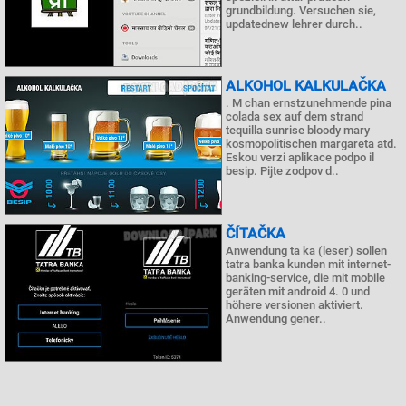
grundbildung. Versuchen sie,
updatednew lehrer durch..
ALKOHOL KALKULAČKA
. M chan ernstzunehmende pina
colada sex auf dem strand
tequilla sunrise bloody mary
kosmopolitischen margareta atd.
Eskou verzi aplikace podpo il
besip. Pijte zodpov d..
ČÍTAČKA
Anwendung ta ka (leser) sollen
tatra banka kunden mit internet-
banking-service, die mit mobile
geräten mit android 4. 0 und
höhere versionen aktiviert.
Anwendung gener..