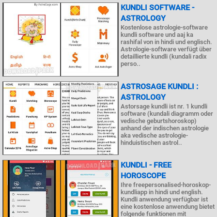
KUNDLI SOFTWARE -
ASTROLOGY
Kostenlose astrologie-software
kundli software und aaj ka
rashifal von in hindi und englisch.
Astrologie-software verfügt über
detaillierte kundli (kundali radix
perso..
ASTROSAGE KUNDLI :
ASTROLOGY
Astorsage kundli ist nr. 1 kundli
software (kundali diagramm oder
vedische geburtshoroskop)
anhand der indischen astrologie
aka vedische astrologie-
hinduistischen astrol..
KUNDLI - FREE
HOROSCOPE
Ihre freepersonalised-horoskop-
kundliapp in hindi und english.
Kundli anwendung verfügbar ist
eine kostenlose anwendung bietet
folgende funktionen mit