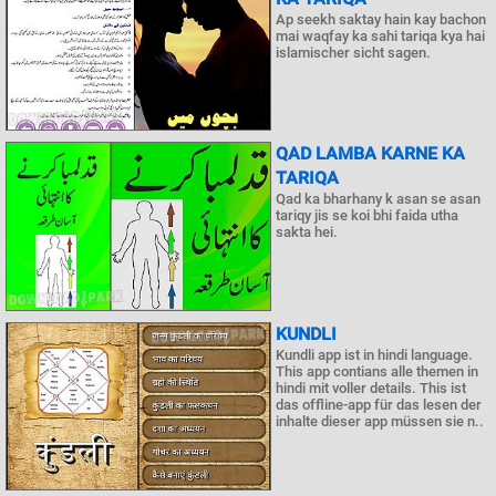
Ap seekh saktay hain kay bachon
mai waqfay ka sahi tariqa kya hai
islamischer sicht sagen.
QAD LAMBA KARNE KA
TARIQA
Qad ka bharhany k asan se asan
tariqy jis se koi bhi faida utha
sakta hei.
KUNDLI
Kundli app ist in hindi language.
This app contians alle themen in
hindi mit voller details. This ist
das offline-app für das lesen der
inhalte dieser app müssen sie n..